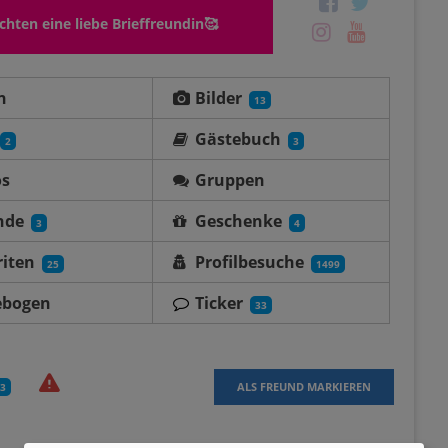
hten eine liebe Brieffreundin🥰
n
Bilder
13
Gästebuch
2
3
os
Gruppen
nde
Geschenke
3
4
iten
Profilbesuche
25
1499
ebogen
Ticker
33
ALS FREUND MARKIEREN
3