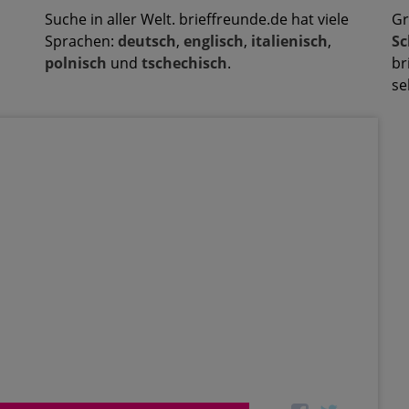
Suche in aller Welt. brieffreunde.de hat viele
Gr
Sprachen:
deutsch
,
englisch
,
italienisch
,
Sc
polnisch
und
tschechisch
.
br
se