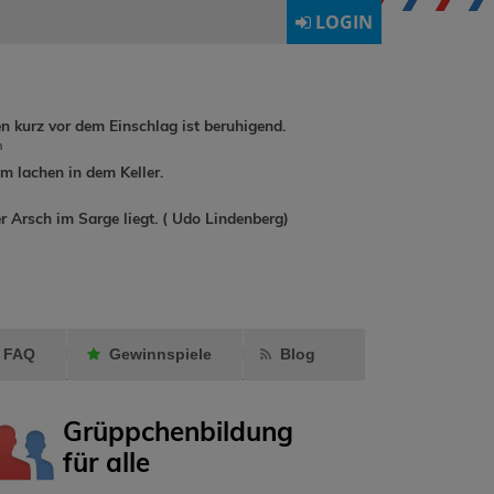
LOGIN
en kurz vor dem Einschlag ist beruhigend.
h
 lachen in dem Keller.
buchreisen
r Arsch im Sarge liegt. ( Udo Lindenberg)
rebuat1974
hat
wildwind1
Milly24
als
Gästeb
Freund markiert.
geschrie
FAQ
Gewinnspiele
Blog
Grüppchenbildung
für alle