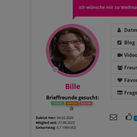
ich wünsche mir zu Weihnac
Date
Blog
Vide
Freu
Favor
Bille
Frag
Brieffreunde gesucht:
Zuletzt hier:
04.02.2026
1
Mitglied seit:
27.09.2023
Geburtstag:
0.7.1984 (42)