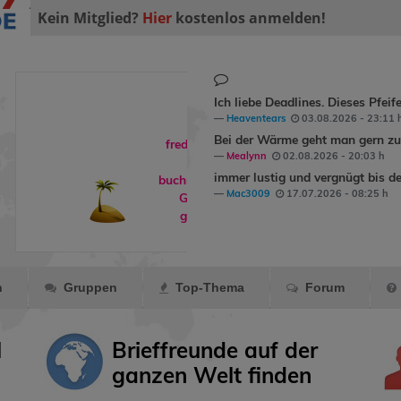
Kein Mitglied?
Hier
kostenlos anmelden!
Ich liebe Deadlines. Dieses Pfeif
Heaventears
03.08.2026 - 23:11 
Bei der Wärme geht man gern zum
freddyundfelix
Mealynn
02.08.2026 - 20:03 h
hat
immer lustig und vergnügt bis de
buchreisende
ein
Mac3009
17.07.2026 - 08:25 h
Geschenk
gemacht.
n
Gruppen
Top-Thema
Forum
l
Brieffreunde auf der
ganzen Welt finden