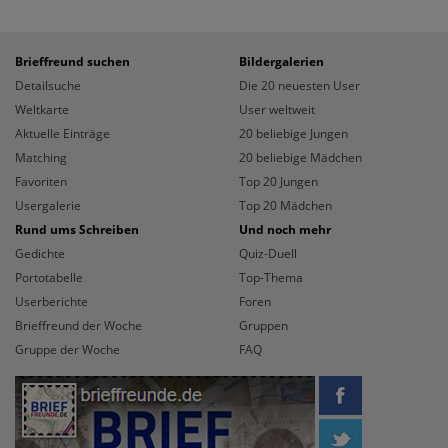
Brieffreund suchen
Bildergalerien
Detailsuche
Die 20 neuesten User
Weltkarte
User weltweit
Aktuelle Einträge
20 beliebige Jungen
Matching
20 beliebige Mädchen
Favoriten
Top 20 Jungen
Usergalerie
Top 20 Mädchen
Rund ums Schreiben
Und noch mehr
Gedichte
Quiz-Duell
Portotabelle
Top-Thema
Userberichte
Foren
Brieffreund der Woche
Gruppen
Gruppe der Woche
FAQ