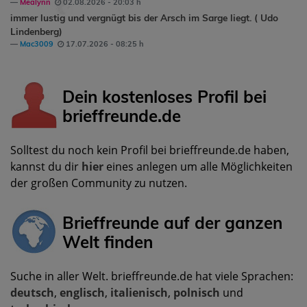
Mealynn
02.08.2026 - 20:03 h
immer lustig und vergnügt bis der Arsch im Sarge liegt. ( Udo
Lindenberg)
Mac3009
17.07.2026 - 08:25 h
Dein kostenloses Profil bei
brieffreunde.de
Solltest du noch kein Profil bei brieffreunde.de haben,
kannst du dir
hier
eines anlegen um alle Möglichkeiten
der großen Community zu nutzen.
Brieffreunde auf der ganzen
Welt finden
Suche in aller Welt. brieffreunde.de hat viele Sprachen:
deutsch
,
englisch
,
italienisch
,
polnisch
und