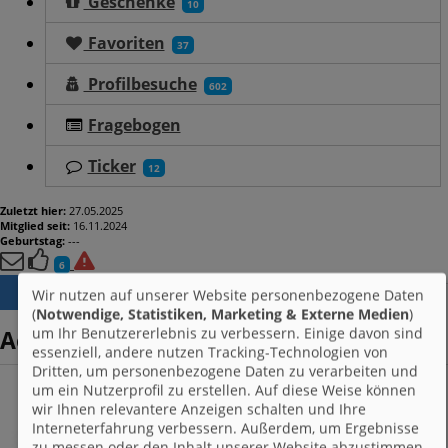
Geschenke
10
Favoriten
37
Profilbesuche
602
Fragebogen
Ticker
12
Zuletzt hier:
27.05.2025
Mitglied seit:
16.11.2024
Geburtstag:
---
6
Wir nutzen auf unserer Website personenbezogene Daten
ALS FREUND MARKIEREN
Gruppen von
(
Notwendige, Statistiken, Marketing & Externe Medien
)
um Ihr Benutzererlebnis zu verbessern. Einige davon sind
AelinFeuerherz
essenziell, andere nutzen Tracking-Technologien von
Dritten, um personenbezogene Daten zu verarbeiten und
um ein Nutzerprofil zu erstellen. Auf diese Weise können
wir Ihnen relevantere Anzeigen schalten und Ihre
Interneterfahrung verbessern. Außerdem, um Ergebnisse
zu messen oder den Inhalt unserer Website abzustimmen.