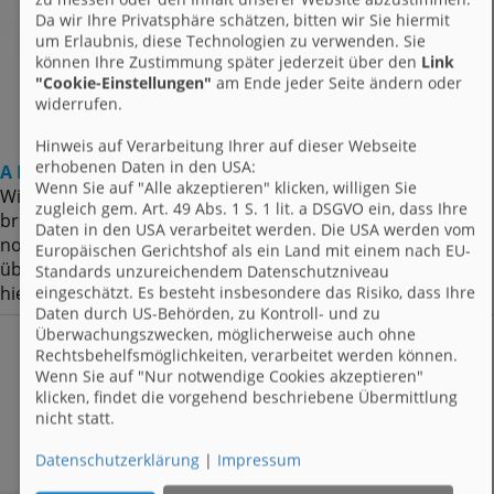
Da wir Ihre Privatsphäre schätzen, bitten wir Sie hiermit
um Erlaubnis, diese Technologien zu verwenden. Sie
können Ihre Zustimmung später jederzeit über den
Link
"Cookie-Einstellungen"
am Ende jeder Seite ändern oder
widerrufen.
Hinweis auf Verarbeitung Ihrer auf dieser Webseite
erhobenen Daten in den USA:
A B C Brieffreunde.de
Wenn Sie auf "Alle akzeptieren" klicken, willigen Sie
Wie seit ihr zu brieffreunde gekommen?? Und wie findet ihr
zugleich gem. Art. 49 Abs. 1 S. 1 lit. a DSGVO ein, dass Ihre
brieffreunde so?? Hättet ihr Ideen wie man brieffreunde
Daten in den USA verarbeitet werden. Die USA werden vom
noch besser machen könnte?? In dieser Gruppe kann man
Europäischen Gerichtshof als ein Land mit einem nach EU-
über alles reden, das mit brieffreunde zu tun hat ihr könnt
Standards unzureichendem Datenschutzniveau
eingeschätzt. Es besteht insbesondere das Risiko, dass Ihre
hier...
Daten durch US-Behörden, zu Kontroll- und zu
Überwachungszwecken, möglicherweise auch ohne
Rechtsbehelfsmöglichkeiten, verarbeitet werden können.
Wenn Sie auf "Nur notwendige Cookies akzeptieren"
klicken, findet die vorgehend beschriebene Übermittlung
nicht statt.
Datenschutzerklärung
|
Impressum