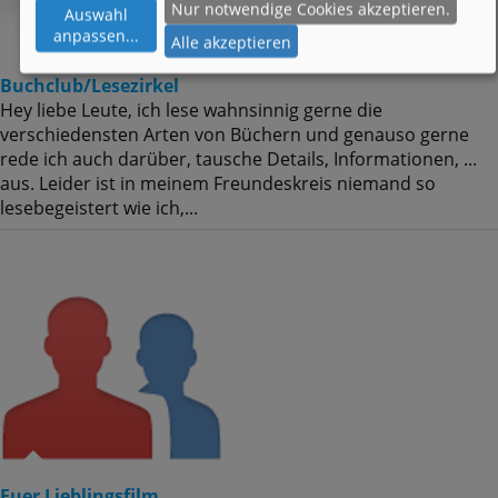
Nur notwendige Cookies akzeptieren.
Auswahl
anpassen
...
Alle akzeptieren
Buchclub/Lesezirkel
Hey liebe Leute, ich lese wahnsinnig gerne die
verschiedensten Arten von Büchern und genauso gerne
rede ich auch darüber, tausche Details, Informationen, ...
aus. Leider ist in meinem Freundeskreis niemand so
lesebegeistert wie ich,...
Euer Lieblingsfilm