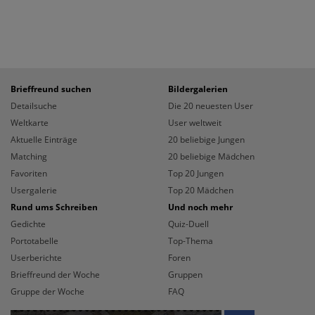
Brieffreund suchen
Bildergalerien
Detailsuche
Die 20 neuesten User
Weltkarte
User weltweit
Aktuelle Einträge
20 beliebige Jungen
Matching
20 beliebige Mädchen
Favoriten
Top 20 Jungen
Usergalerie
Top 20 Mädchen
Rund ums Schreiben
Und noch mehr
Gedichte
Quiz-Duell
Portotabelle
Top-Thema
Userberichte
Foren
Brieffreund der Woche
Gruppen
Gruppe der Woche
FAQ