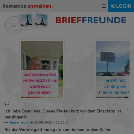
Kostenlos
anmelden
.
LOGIN
dirkchr
t
h
s
rene90
hat
annadr
Ormling
als
als 
Freund markiert.
mark
Ich liebe Deadlines. Dieses Pfeifen kurz vor dem Einschlag ist
beruhigend.
Heaventears
03.08.2026 - 23:11 h
Bei der Wärme geht man gern zum lachen in dem Keller.