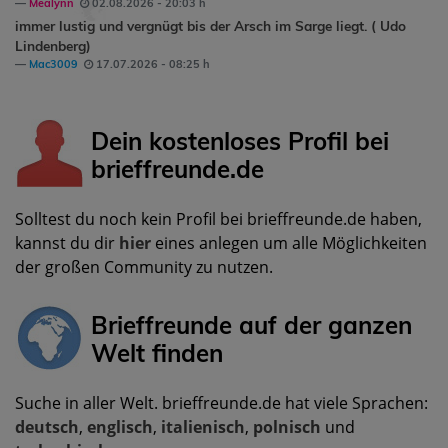
Mealynn
02.08.2026 - 20:03 h
immer lustig und vergnügt bis der Arsch im Sarge liegt. ( Udo
Lindenberg)
Mac3009
17.07.2026 - 08:25 h
Dein kostenloses Profil bei
brieffreunde.de
Solltest du noch kein Profil bei brieffreunde.de haben,
kannst du dir
hier
eines anlegen um alle Möglichkeiten
der großen Community zu nutzen.
Brieffreunde auf der ganzen
Welt finden
Suche in aller Welt. brieffreunde.de hat viele Sprachen:
deutsch
,
englisch
,
italienisch
,
polnisch
und