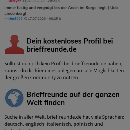
Mealynn
02.08.2026 - 20:03 h
immer lustig und vergnügt bis der Arsch im Sarge liegt. ( Udo
Lindenberg)
Mac3009
17.07.2026 - 08:25 h
Dein kostenloses Profil bei
brieffreunde.de
Solltest du noch kein Profil bei brieffreunde.de haben,
kannst du dir
hier
eines anlegen um alle Möglichkeiten
der großen Community zu nutzen.
Brieffreunde auf der ganzen
Welt finden
Suche in aller Welt. brieffreunde.de hat viele Sprachen:
deutsch
,
englisch
,
italienisch
,
polnisch
und