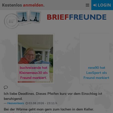
Kostenlos
anmelden
.
LOGIN
buchreisende 
rene90
hat
freddyundfelix
LeoSport
als
Gästebuch
Freund markiert.
geschrieben
Ich liebe Deadlines. Dieses Pfeifen kurz vor dem Einschlag ist
beruhigend.
Heaventears
03.08.2026 - 23:11 h
Bei der Wärme geht man gern zum lachen in dem Keller.