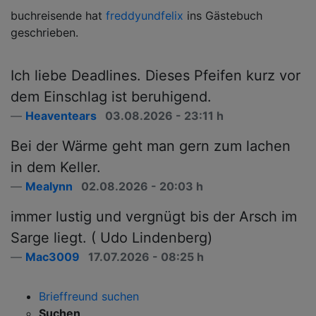
f
Ormling
hat
DiekleinenDinge
als Freund markiert.
b
Ich liebe Deadlines. Dieses Pfeifen kurz vor
dem Einschlag ist beruhigend.
Heaventears
03.08.2026 - 23:11 h
Bei der Wärme geht man gern zum lachen
in dem Keller.
Mealynn
02.08.2026 - 20:03 h
immer lustig und vergnügt bis der Arsch im
Sarge liegt. ( Udo Lindenberg)
Mac3009
17.07.2026 - 08:25 h
Brieffreund suchen
Suchen