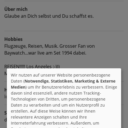
Über mich
Glaube an Dich selbst und Du schaffst es.
Hobbies
Flugzeuge, Reisen, Musik. Grosser Fan von
Baywatch...war live am Set 1994 dabei.
REISEN!!!!! Los Angeles :-)))
Mein Liebstes Reiseziel!!!!
Wir nutzen auf unserer Website personenbezogene
Daten (
Notwendige, Statistiken, Marketing & Externe
Medien
) um Ihr Benutzererlebnis zu verbessern. Einige
Homepage
davon sind essenziell, andere nutzen Tracking-
lear@bluewin.ch
Technologien von Dritten, um personenbezogene
Daten zu verarbeiten und um ein Nutzerprofil zu
erstellen. Auf diese Weise können wir Ihnen
Sprachen
relevantere Anzeigen schalten und Ihre
deutsch englisch italienisch
Interneterfahrung verbessern. Außerdem, um