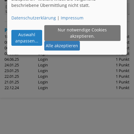
beschriebene Übermittlung nicht statt.
Datenschutzerklärung
|
Impressum
Punktehistorie
Nur notwendige Cookies
(die letzten 10 Aktionen)
Auswahl
akzeptieren.
18.09.25
Login
1 Punkt
anpassen
...
08.06.25
Login
1 Punkt
Alle akzeptieren
06.06.25
Login
1 Punkt
05.06.25
Login
1 Punkt
04.06.25
Login
1 Punkt
24.01.25
Login
1 Punkt
23.01.25
Login
1 Punkt
22.01.25
Login
1 Punkt
21.01.25
Login
1 Punkt
22.12.24
Login
1 Punkt