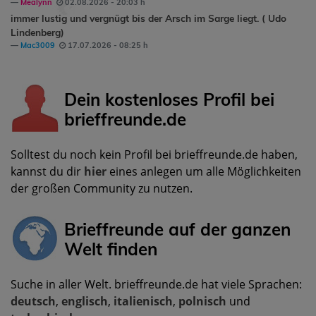
Mealynn
02.08.2026 - 20:03 h
immer lustig und vergnügt bis der Arsch im Sarge liegt. ( Udo
Lindenberg)
Mac3009
17.07.2026 - 08:25 h
Dein kostenloses Profil bei
brieffreunde.de
Solltest du noch kein Profil bei brieffreunde.de haben,
kannst du dir
hier
eines anlegen um alle Möglichkeiten
der großen Community zu nutzen.
Brieffreunde auf der ganzen
Welt finden
Suche in aller Welt. brieffreunde.de hat viele Sprachen:
deutsch
,
englisch
,
italienisch
,
polnisch
und