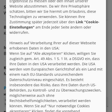
Ergebnisse zu messen oder den Inhalt unserer
Website abzustimmen. Da wir Ihre Privatsphäre
Sternzeichen
schätzen, bitten wir Sie hiermit um Erlaubnis, diese
Wassermann
Technologien zu verwenden. Sie können Ihre
Zustimmung später jederzeit über den
Link "Cookie-
Beruf
Einstellungen"
am Ende jeder Seite ändern oder
widerrufen.
Kaufmännisch Angestellter
Hinweis auf Verarbeitung Ihrer auf dieser Webseite
Ich suche
erhobenen Daten in den USA:
Brieffreunde (w) zwischen 25 & 45
Wenn Sie auf "Alle akzeptieren" klicken, willigen Sie
zugleich gem. Art. 49 Abs. 1 S. 1 lit. a DSGVO ein, dass
Ihre Daten in den USA verarbeitet werden. Die USA
Kontaktart
werden vom Europäischen Gerichtshof als ein Land mit
Mailfreundschaft | egal
einem nach EU-Standards unzureichendem
Datenschutzniveau eingeschätzt. Es besteht
insbesondere das Risiko, dass Ihre Daten durch US-
Profil verlinken
Behörden, zu Kontroll- und zu Überwachungszwecken,
:
HTML
möglicherweise auch ohne
Rechtsbehelfsmöglichkeiten, verarbeitet werden
können. Wenn Sie auf "Nur notwendige Cookies
akzeptieren" klicken, findet die vorgehend
(z. B. für Foren)
BBCode