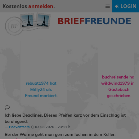
Kostenlos
anmelden
.
LOGIN
buchreisende hat
wildwind1979
ins
rene90
hat
Gästebuch
Ormling
als
geschrieben.
Freund markiert.
Ich liebe Deadlines. Dieses Pfeifen kurz vor dem Einschlag ist
beruhigend.
Heaventears
03.08.2026 - 23:11 h
Bei der Wärme geht man gern zum lachen in dem Keller.