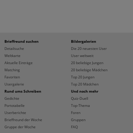
Brieffreund suchen
Bildergalerien
Detailsuche
Die 20 neuesten User
Weltkarte
User weltweit
Aktuelle Einträge
20 beliebige Jungen
Matching
20 beliebige Mädchen
Favoriten
Top 20 Jungen
Usergalerie
Top 20 Mädchen
Rund ums Schreiben
Und noch mehr
Gedichte
Quiz-Duell
Portotabelle
Top-Thema
Userberichte
Foren
Brieffreund der Woche
Gruppen
Gruppe der Woche
FAQ