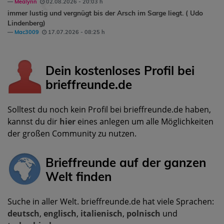
Mealynn
02.08.2026 - 20:03 h
immer lustig und vergnügt bis der Arsch im Sarge liegt. ( Udo
Lindenberg)
Mac3009
17.07.2026 - 08:25 h
Dein kostenloses Profil bei
brieffreunde.de
Solltest du noch kein Profil bei brieffreunde.de haben,
kannst du dir
hier
eines anlegen um alle Möglichkeiten
der großen Community zu nutzen.
Brieffreunde auf der ganzen
Welt finden
Suche in aller Welt. brieffreunde.de hat viele Sprachen:
deutsch
,
englisch
,
italienisch
,
polnisch
und