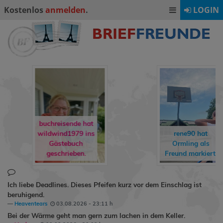
Kostenlos
anmelden
.
LOGIN
buchreisende hat
wildwind1979
ins
rene90
hat
Gästebuch
Ormling
als
geschrieben.
Freund markiert.
Ich liebe Deadlines. Dieses Pfeifen kurz vor dem Einschlag ist
beruhigend.
Heaventears
03.08.2026 - 23:11 h
Bei der Wärme geht man gern zum lachen in dem Keller.