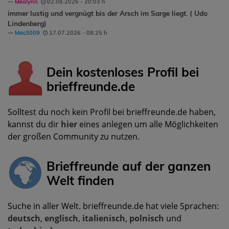
Mealynn
02.08.2026 - 20:03 h
immer lustig und vergnügt bis der Arsch im Sarge liegt. ( Udo
Lindenberg)
Mac3009
17.07.2026 - 08:25 h
Dein kostenloses Profil bei
brieffreunde.de
Solltest du noch kein Profil bei brieffreunde.de haben,
kannst du dir
hier
eines anlegen um alle Möglichkeiten
der großen Community zu nutzen.
Brieffreunde auf der ganzen
Welt finden
Suche in aller Welt. brieffreunde.de hat viele Sprachen:
deutsch
,
englisch
,
italienisch
,
polnisch
und