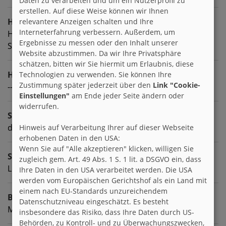
Daten zu verarbeiten und um ein Nutzerprofil zu
erstellen. Auf diese Weise können wir Ihnen
Hobbies
relevantere Anzeigen schalten und Ihre
Interneterfahrung verbessern. Außerdem, um
Hörbuch hören, Lesen, Sport, Kochen, Filme und
Ergebnisse zu messen oder den Inhalt unserer
Serien
Website abzustimmen. Da wir Ihre Privatsphäre
schätzen, bitten wir Sie hiermit um Erlaubnis, diese
Homepage
Technologien zu verwenden. Sie können Ihre
Zustimmung später jederzeit über den
Link "Cookie-
---
Einstellungen"
am Ende jeder Seite ändern oder
widerrufen.
Sprachen
deutsch englisch
Hinweis auf Verarbeitung Ihrer auf dieser Webseite
erhobenen Daten in den USA:
Wenn Sie auf "Alle akzeptieren" klicken, willigen Sie
Sternzeichen
zugleich gem. Art. 49 Abs. 1 S. 1 lit. a DSGVO ein, dass
Löwe
Ihre Daten in den USA verarbeitet werden. Die USA
werden vom Europäischen Gerichtshof als ein Land mit
einem nach EU-Standards unzureichendem
Beruf
Datenschutzniveau eingeschätzt. Es besteht
MTL
insbesondere das Risiko, dass Ihre Daten durch US-
Behörden, zu Kontroll- und zu Überwachungszwecken,