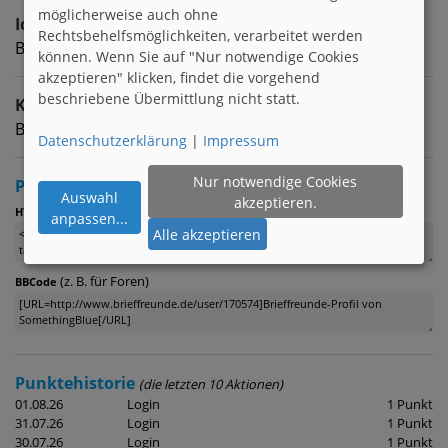
möglicherweise auch ohne
Ich suche
Rechtsbehelfsmöglichkeiten, verarbeitet werden
Brieffreunde zwischen 20 & 67
können. Wenn Sie auf "Nur notwendige Cookies
akzeptieren" klicken, findet die vorgehend
beschriebene Übermittlung nicht statt.
Kontaktart
Brieffreundschaft | egal
Datenschutzerklärung
|
Impressum
Nur notwendige Cookies
Profil verlinken
Auswahl
akzeptieren.
:
HTML
anpassen
...
Alle akzeptieren
(z. B. für Foren)
BBCode
Punktehistorie
(die letzten 10 Aktionen)
01.08.26
Login
1 Punkt
31.07.26
Login
1 Punkt
30.07.26
Login
1 Punkt