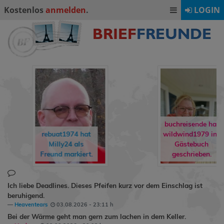
Kostenlos
anmelden
.
LOGIN
buchreisende hat
wildwind1979
ins
rene90
hat
Gästebuch
Ormling
als
geschrieben.
Freund markiert.
Ich liebe Deadlines. Dieses Pfeifen kurz vor dem Einschlag ist
beruhigend.
Heaventears
03.08.2026 - 23:11 h
Bei der Wärme geht man gern zum lachen in dem Keller.