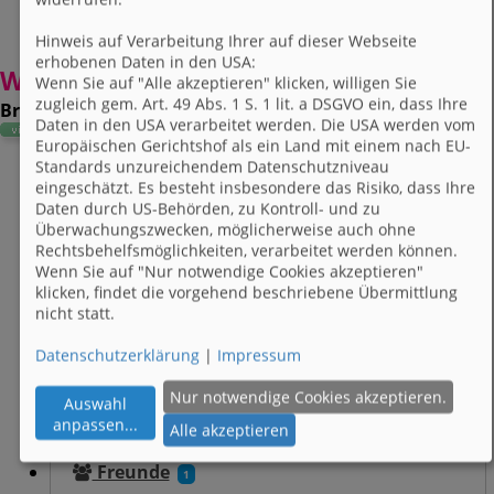
Hinweis auf Verarbeitung Ihrer auf dieser Webseite
erhobenen Daten in den USA:
Wuschie
Wenn Sie auf "Alle akzeptieren" klicken, willigen Sie
zugleich gem. Art. 49 Abs. 1 S. 1 lit. a DSGVO ein, dass Ihre
Brieffreunde gesucht:
Daten in den USA verarbeitet werden. Die USA werden vom
Europäischen Gerichtshof als ein Land mit einem nach EU-
Standards unzureichendem Datenschutzniveau
eingeschätzt. Es besteht insbesondere das Risiko, dass Ihre
Daten
Daten durch US-Behörden, zu Kontroll- und zu
Überwachungszwecken, möglicherweise auch ohne
Bilder
Rechtsbehelfsmöglichkeiten, verarbeitet werden können.
Wenn Sie auf "Nur notwendige Cookies akzeptieren"
Blog
klicken, findet die vorgehend beschriebene Übermittlung
nicht statt.
Gästebuch
34
Datenschutzerklärung
|
Impressum
Videos
Nur notwendige Cookies akzeptieren.
Auswahl
anpassen
...
Gruppen
Alle akzeptieren
Freunde
1