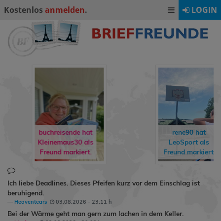
Kostenlos
anmelden
.
LOGIN
buchreisende
hat
rene90
hat
Kleinemaus30
als
LeoSport
als
Freund markiert.
Freund markiert.
Ich liebe Deadlines. Dieses Pfeifen kurz vor dem Einschlag ist
beruhigend.
Heaventears
03.08.2026 - 23:11 h
Bei der Wärme geht man gern zum lachen in dem Keller.