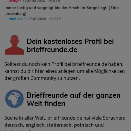
Mealynn
02.08.2026 - 20:03 h
immer lustig und vergnügt bis der Arsch im Sarge liegt. ( Udo
Lindenberg)
Mac3009
17.07.2026 - 08:25 h
Dein kostenloses Profil bei
brieffreunde.de
Solltest du noch kein Profil bei brieffreunde.de haben,
kannst du dir
hier
eines anlegen um alle Möglichkeiten
der großen Community zu nutzen.
Brieffreunde auf der ganzen
Welt finden
Suche in aller Welt. brieffreunde.de hat viele Sprachen:
deutsch
,
englisch
,
italienisch
,
polnisch
und