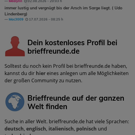
Mealynn
02.08.2026 - 20:03 h
immer lustig und vergnügt bis der Arsch im Sarge liegt. ( Udo
Lindenberg)
Mac3009
17.07.2026 - 08:25 h
Dein kostenloses Profil bei
brieffreunde.de
Solltest du noch kein Profil bei brieffreunde.de haben,
kannst du dir
hier
eines anlegen um alle Möglichkeiten
der großen Community zu nutzen.
Brieffreunde auf der ganzen
Welt finden
Suche in aller Welt. brieffreunde.de hat viele Sprachen:
deutsch
,
englisch
,
italienisch
,
polnisch
und