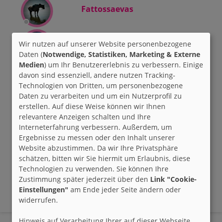
Fattossaevas
HarryPotterFan
Wir nutzen auf unserer Website personenbezogene
Daten (
Notwendige, Statistiken, Marketing & Externe
Medien
) um Ihr Benutzererlebnis zu verbessern. Einige
davon sind essenziell, andere nutzen Tracking-
Herbstzauber
Technologien von Dritten, um personenbezogene
Daten zu verarbeiten und um ein Nutzerprofil zu
erstellen. Auf diese Weise können wir Ihnen
SandyDe
relevantere Anzeigen schalten und Ihre
Interneterfahrung verbessern. Außerdem, um
Ergebnisse zu messen oder den Inhalt unserer
wildwind1979
Website abzustimmen. Da wir Ihre Privatsphäre
schätzen, bitten wir Sie hiermit um Erlaubnis, diese
Technologien zu verwenden. Sie können Ihre
ZumbaNanni
Zustimmung später jederzeit über den
Link "Cookie-
Einstellungen"
am Ende jeder Seite ändern oder
widerrufen.
Hinweis auf Verarbeitung Ihrer auf dieser Webseite