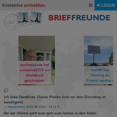
Kostenlos
anmelden
.
LOGIN
buchreisende hat
wildwind1979
ins
rene90
hat
Gästebuch
Ormling
als
geschrieben.
Freund markiert.
Ich liebe Deadlines. Dieses Pfeifen kurz vor dem Einschlag ist
beruhigend.
Heaventears
03.08.2026 - 23:11 h
Bei der Wärme geht man gern zum lachen in dem Keller.