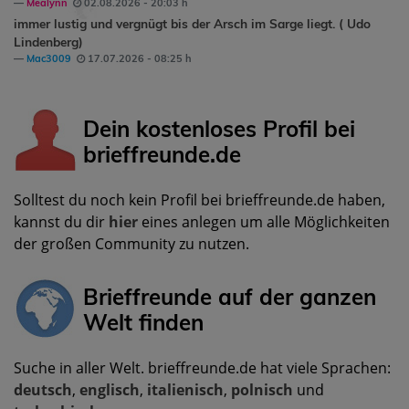
Mealynn
02.08.2026 - 20:03 h
immer lustig und vergnügt bis der Arsch im Sarge liegt. ( Udo
Lindenberg)
Mac3009
17.07.2026 - 08:25 h
Dein kostenloses Profil bei
brieffreunde.de
Solltest du noch kein Profil bei brieffreunde.de haben,
kannst du dir
hier
eines anlegen um alle Möglichkeiten
der großen Community zu nutzen.
Brieffreunde auf der ganzen
Welt finden
Suche in aller Welt. brieffreunde.de hat viele Sprachen:
deutsch
,
englisch
,
italienisch
,
polnisch
und