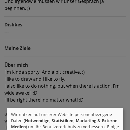
Und irgendwie müssen wir unser Gespräch ja
beginnen. ;)
Dislikes
---
Meine Ziele
Über mich
I'm kinda sporty. And a bit creative. ;)
I like to draw and I like to fly.
I also like to do nothing. but when there is action, I'm
wide awake!! ;D
I'll be right there! no matter what! :D
and yes..
Wir nutzen auf unserer Website personenbezogene
what should I write? :)
Daten (
Notwendige, Statistiken, Marketing & Externe
Medien
) um Ihr Benutzererlebnis zu verbessern. Einige
if you want to know more about me, then write!! ;)