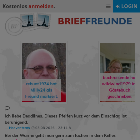
Kostenlos
anmelden
.
LOGIN
buchreisende hat
wildwind1979
ins
rene90
hat
Gästebuch
Ormling
als
geschrieben.
Freund markiert.
Ich liebe Deadlines. Dieses Pfeifen kurz vor dem Einschlag ist
beruhigend.
Heaventears
03.08.2026 - 23:11 h
Bei der Wärme geht man gern zum lachen in dem Keller.