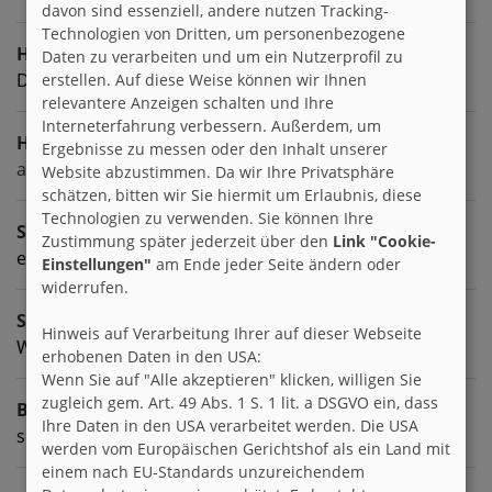
davon sind essenziell, andere nutzen Tracking-
Technologien von Dritten, um personenbezogene
Hobbies
Daten zu verarbeiten und um ein Nutzerprofil zu
Don't panic! I'll tell you my hobbies as fast as I can. ;)
erstellen. Auf diese Weise können wir Ihnen
relevantere Anzeigen schalten und Ihre
Interneterfahrung verbessern. Außerdem, um
Homepage
Ergebnisse zu messen oder den Inhalt unserer
alturl.com/ccrvf
Website abzustimmen. Da wir Ihre Privatsphäre
schätzen, bitten wir Sie hiermit um Erlaubnis, diese
Technologien zu verwenden. Sie können Ihre
Sprachen
Zustimmung später jederzeit über den
Link "Cookie-
englisch deutsch
Einstellungen"
am Ende jeder Seite ändern oder
widerrufen.
Sternzeichen
Hinweis auf Verarbeitung Ihrer auf dieser Webseite
Wassermann
erhobenen Daten in den USA:
Wenn Sie auf "Alle akzeptieren" klicken, willigen Sie
zugleich gem. Art. 49 Abs. 1 S. 1 lit. a DSGVO ein, dass
Beruf
Ihre Daten in den USA verarbeitet werden. Die USA
something technical....
werden vom Europäischen Gerichtshof als ein Land mit
einem nach EU-Standards unzureichendem