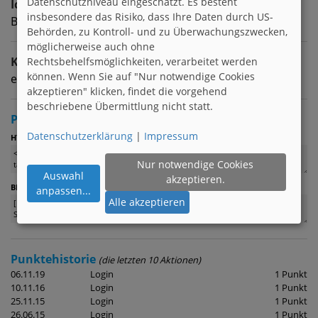
Datenschutzniveau eingeschätzt. Es besteht
Ich suche
insbesondere das Risiko, dass Ihre Daten durch US-
Brieffreunde zwischen 18 & 25
Behörden, zu Kontroll- und zu Überwachungszwecken,
möglicherweise auch ohne
Kontaktart
Rechtsbehelfsmöglichkeiten, verarbeitet werden
können. Wenn Sie auf "Nur notwendige Cookies
egal | egal
akzeptieren" klicken, findet die vorgehend
beschriebene Übermittlung nicht statt.
Profil verlinken
Datenschutzerklärung
|
Impressum
:
HTML
Nur notwendige Cookies
Auswahl
akzeptieren.
(z. B. für Foren)
BBCode
anpassen
...
Alle akzeptieren
Punktehistorie
(die letzten 10 Aktionen)
06.11.19
Login
1 Punkt
10.11.16
Login
1 Punkt
25.11.15
Login
1 Punkt
26.06.15
Login
1 Punkt