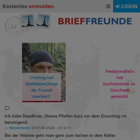
Kostenlos
anmelden
.
LOGIN
freddyundfelix
hat
buchreisende
ein
rebuat1974
hat
Geschenk
Milly24
als
gemacht.
Freund markiert.
Ich liebe Deadlines. Dieses Pfeifen kurz vor dem Einschlag ist
beruhigend.
Heaventears
03.08.2026 - 23:11 h
Bei der Wärme geht man gern zum lachen in dem Keller.