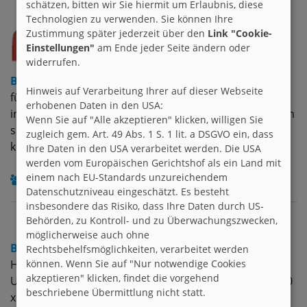
schätzen, bitten wir Sie hiermit um Erlaubnis, diese
Technologien zu verwenden. Sie können Ihre
Zustimmung später jederzeit über den
Link "Cookie-
Einstellungen"
am Ende jeder Seite ändern oder
widerrufen.
Briefmarken
Hinweis auf Verarbeitung Ihrer auf dieser Webseite
für alle, die Briefmarken sammeln, sich für sie
erhobenen Daten in den USA:
interessieren oder so *g* Ich würde mich freuen, wenn
Wenn Sie auf "Alle akzeptieren" klicken, willigen Sie
sich jemand meldet, mit dem ich einige austauschen
zugleich gem. Art. 49 Abs. 1 S. 1 lit. a DSGVO ein, dass
könnte :)
Ihre Daten in den USA verarbeitet werden. Die USA
werden vom Europäischen Gerichtshof als ein Land mit
einem nach EU-Standards unzureichendem
21
Datenschutzniveau eingeschätzt. Es besteht
insbesondere das Risiko, dass Ihre Daten durch US-
Behörden, zu Kontroll- und zu Überwachungszwecken,
möglicherweise auch ohne
Briefpapier im Wasserdruck
Rechtsbehelfsmöglichkeiten, verarbeitet werden
können. Wenn Sie auf "Nur notwendige Cookies
Hallo Ich verkaufe Briefpapier im Wasserdruck, sowie
akzeptieren" klicken, findet die vorgehend
Umschläge, und Adressaufkleber Je Briefpapier Sets 10
beschriebene Übermittlung nicht statt.
x Briepapier 10 x Umschläge Für 3.00 Euro