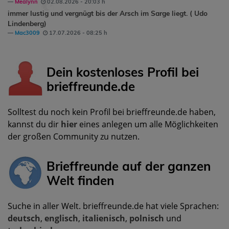
Mealynn
02.08.2026 - 20:03 h
immer lustig und vergnügt bis der Arsch im Sarge liegt. ( Udo
Lindenberg)
Mac3009
17.07.2026 - 08:25 h
Dein kostenloses Profil bei
brieffreunde.de
Solltest du noch kein Profil bei brieffreunde.de haben,
kannst du dir
hier
eines anlegen um alle Möglichkeiten
der großen Community zu nutzen.
Brieffreunde auf der ganzen
Welt finden
Suche in aller Welt. brieffreunde.de hat viele Sprachen:
deutsch
,
englisch
,
italienisch
,
polnisch
und