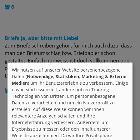
6
Briefe ja, aber bitte mit Liebe!
Zum Briefe schreiben gehört für mich auch dazu, dass
man den Briefumschlag bzw. Briefpapier schön
gestaltet. Einfach nur weiss ist doch vollkommen öde,
oder? Wie wär´s mal mit einem Brief der sogar duftet?
Wir nutzen auf unserer Website personenbezogene
Du siehst Dich auch in...
Daten (
Notwendige, Statistiken, Marketing & Externe
Medien
) um Ihr Benutzererlebnis zu verbessern. Einige
davon sind essenziell, andere nutzen Tracking-
144
Technologien von Dritten, um personenbezogene
Daten zu verarbeiten und um ein Nutzerprofil zu
erstellen. Auf diese Weise können wir Ihnen
relevantere Anzeigen schalten und Ihre
Interneterfahrung verbessern. Außerdem, um
Ergebnisse zu messen oder den Inhalt unserer
Website abzustimmen. Da wir Ihre Privatsphäre