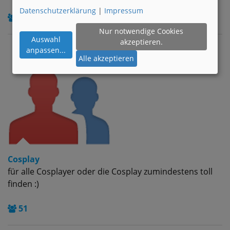
Datenschutzerklärung
|
Impressum
7
Nur notwendige Cookies
Auswahl
akzeptieren.
anpassen
...
Alle akzeptieren
Cosplay
für alle Cosplayer oder die Cosplay zumindestens toll
finden :)
51