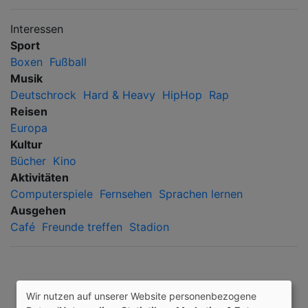
Interessen
Sport
Boxen
Fußball
Musik
Deutschrock
Hard & Heavy
HipHop
Rap
Reisen
Europa
Kultur
Bücher
Kino
Aktivitäten
Computerspiele
Fernsehen
Sprachen lernen
Ausgehen
Café
Freunde treffen
Stadion
Wir nutzen auf unserer Website personenbezogene