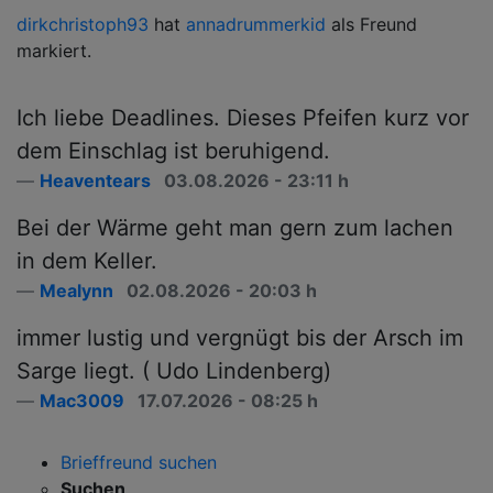
dirkchristoph93
hat
annadrummerkid
als Freund
d
markiert.
m
Ich liebe Deadlines. Dieses Pfeifen kurz vor
dem Einschlag ist beruhigend.
Heaventears
03.08.2026 - 23:11 h
Bei der Wärme geht man gern zum lachen
in dem Keller.
Mealynn
02.08.2026 - 20:03 h
immer lustig und vergnügt bis der Arsch im
Sarge liegt. ( Udo Lindenberg)
Mac3009
17.07.2026 - 08:25 h
Brieffreund suchen
Suchen