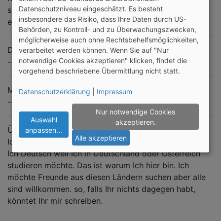
Datenschutzniveau eingeschätzt. Es besteht
sie:)) also mag ich fussball spielen. Ich mag pizza
insbesondere das Risiko, dass Ihre Daten durch US-
essen :D
Behörden, zu Kontroll- und zu Überwachungszwecken,
möglicherweise auch ohne Rechtsbehelfsmöglichkeiten,
Dislikes
verarbeitet werden können. Wenn Sie auf "Nur
notwendige Cookies akzeptieren" klicken, findet die
---
vorgehend beschriebene Übermittlung nicht statt.
Meine Ziele
Datenschutzerklärung
|
Impressum
---
Nur notwendige Cookies
Auswahl
akzeptieren.
Über mich
anpassen
...
Alle akzeptieren
Ich mag verschiedene sprachen lernen, jetzt studiere
Ich Deutsch weil Ich in Deutschland oder Österreich
studieren möchte. Das ist warum Ich hier bin. Ich
möchte Freunde aus diesen Ländern suchen aber alle
sind willkommen. so, falls Ihr nichts dagegen habt,
könntet Ihr mir schreiben.