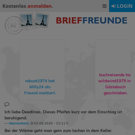
Kostenlos
anmelden
.
LOGIN
buchreisende hat
rebuat1974
hat
wildwind1979
ins
Milly24
als
Gästebuch
Freund markiert.
geschrieben.
Ich liebe Deadlines. Dieses Pfeifen kurz vor dem Einschlag ist
beruhigend.
Heaventears
03.08.2026 - 23:11 h
Bei der Wärme geht man gern zum lachen in dem Keller.