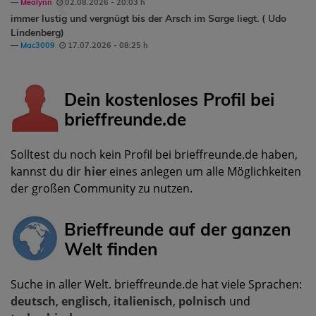
Mealynn
02.08.2026 - 20:03 h
immer lustig und vergnügt bis der Arsch im Sarge liegt. ( Udo
Lindenberg)
Mac3009
17.07.2026 - 08:25 h
Dein kostenloses Profil bei
brieffreunde.de
Solltest du noch kein Profil bei brieffreunde.de haben,
kannst du dir
hier
eines anlegen um alle Möglichkeiten
der großen Community zu nutzen.
Brieffreunde auf der ganzen
Welt finden
Suche in aller Welt. brieffreunde.de hat viele Sprachen:
deutsch
,
englisch
,
italienisch
,
polnisch
und