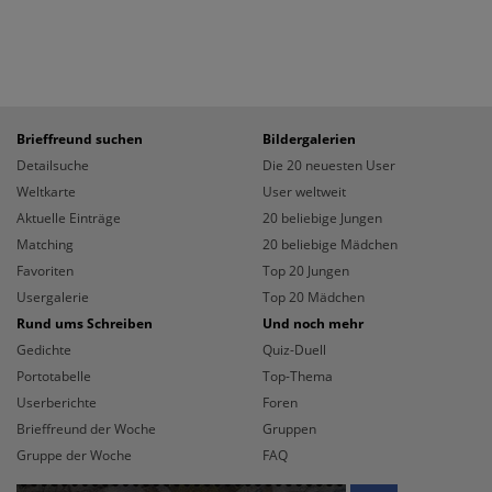
Brieffreund suchen
Bildergalerien
Detailsuche
Die 20 neuesten User
Weltkarte
User weltweit
Aktuelle Einträge
20 beliebige Jungen
Matching
20 beliebige Mädchen
Favoriten
Top 20 Jungen
Usergalerie
Top 20 Mädchen
Rund ums Schreiben
Und noch mehr
Gedichte
Quiz-Duell
Portotabelle
Top-Thema
Userberichte
Foren
Brieffreund der Woche
Gruppen
Gruppe der Woche
FAQ