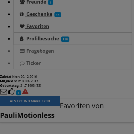
Freunde
1
Geschenke
14
Favoriten
Profilbesuche
118
Fragebogen
Ticker
Zuletzt hier:
20.12.2016
Mitglied seit:
09.06.2013
Geburtstag:
21.7.1993 (33)
1
ALS FREUND MARKIEREN
Favoriten von
PauliMotionless