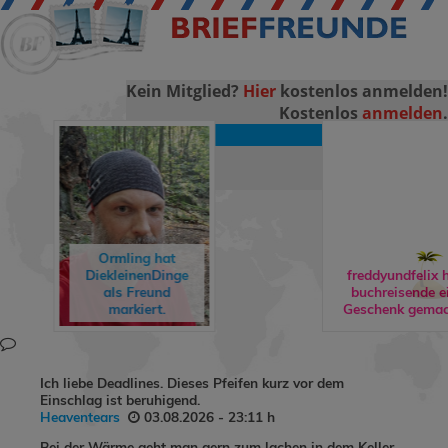
Kein Mitglied?
Hier
kostenlos anmelden!
Kostenlos
anmelden
.
LOGIN
Ormling
hat
DiekleinenDinge
freddyundfelix
h
als Freund
buchreisende
e
markiert.
Geschenk gemac
Ich liebe Deadlines. Dieses Pfeifen kurz vor dem
Einschlag ist beruhigend.
Heaventears
03.08.2026 - 23:11 h
Bei der Wärme geht man gern zum lachen in dem Keller.