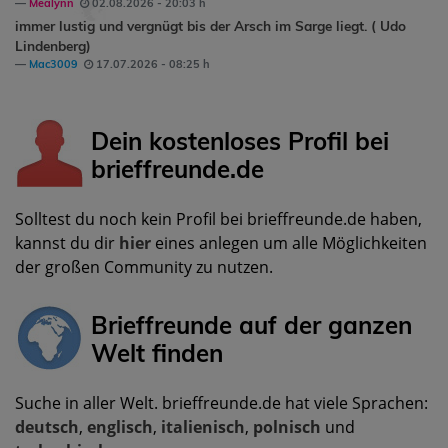
Mealynn
02.08.2026 - 20:03 h
immer lustig und vergnügt bis der Arsch im Sarge liegt. ( Udo
Lindenberg)
Mac3009
17.07.2026 - 08:25 h
Dein kostenloses Profil bei
brieffreunde.de
Solltest du noch kein Profil bei brieffreunde.de haben,
kannst du dir
hier
eines anlegen um alle Möglichkeiten
der großen Community zu nutzen.
Brieffreunde auf der ganzen
Welt finden
Suche in aller Welt. brieffreunde.de hat viele Sprachen:
deutsch
,
englisch
,
italienisch
,
polnisch
und