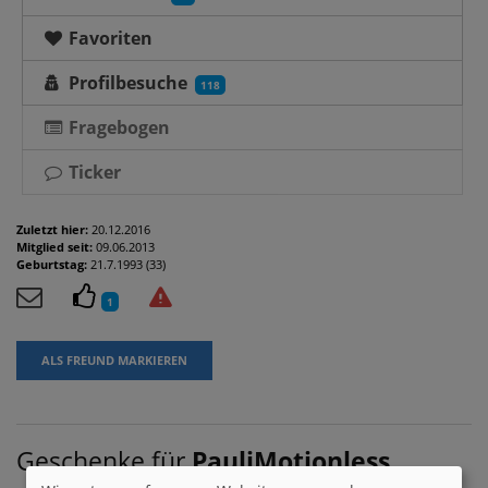
Favoriten
Profilbesuche
118
Fragebogen
Ticker
Zuletzt hier:
20.12.2016
Mitglied seit:
09.06.2013
Geburtstag:
21.7.1993 (33)
1
ALS FREUND MARKIEREN
Geschenke für
PauliMotionless