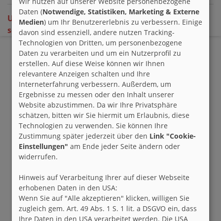
Wir nutzen auf unserer Website personenbezogene
Daten (
Notwendige, Statistiken, Marketing & Externe
Um Geschenke zu verteilen, musst du eingeloggt
Medien
) um Ihr Benutzererlebnis zu verbessern. Einige
sein.
davon sind essenziell, andere nutzen Tracking-
Technologien von Dritten, um personenbezogene
Daten zu verarbeiten und um ein Nutzerprofil zu
erstellen. Auf diese Weise können wir Ihnen
relevantere Anzeigen schalten und Ihre
Interneterfahrung verbessern. Außerdem, um
Ergebnisse zu messen oder den Inhalt unserer
Website abzustimmen. Da wir Ihre Privatsphäre
schätzen, bitten wir Sie hiermit um Erlaubnis, diese
Technologien zu verwenden. Sie können Ihre
Zustimmung später jederzeit über den
Link "Cookie-
Einstellungen"
am Ende jeder Seite ändern oder
widerrufen.
Hinweis auf Verarbeitung Ihrer auf dieser Webseite
erhobenen Daten in den USA:
Wenn Sie auf "Alle akzeptieren" klicken, willigen Sie
zugleich gem. Art. 49 Abs. 1 S. 1 lit. a DSGVO ein, dass
Ihre Daten in den USA verarbeitet werden. Die USA