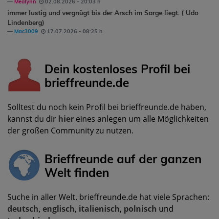
Mealynn
02.08.2026 - 20:03 h
immer lustig und vergnügt bis der Arsch im Sarge liegt. ( Udo
Lindenberg)
Mac3009
17.07.2026 - 08:25 h
Dein kostenloses Profil bei
brieffreunde.de
Solltest du noch kein Profil bei brieffreunde.de haben,
kannst du dir
hier
eines anlegen um alle Möglichkeiten
der großen Community zu nutzen.
Brieffreunde auf der ganzen
Welt finden
Suche in aller Welt. brieffreunde.de hat viele Sprachen:
deutsch
,
englisch
,
italienisch
,
polnisch
und