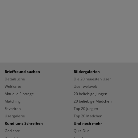
Brieffreund suchen
Bildergalerien
Detailsuche
Die 20 neuesten User
Weltkarte
User weltweit
Aktuelle Einträge
20 beliebige Jungen
Matching
20 beliebige Mädchen
Favoriten
Top 20 Jungen
Usergalerie
Top 20 Mädchen
Rund ums Schreiben
Und noch mehr
Gedichte
Quiz-Duell