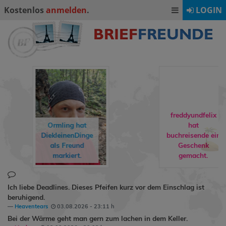
Kostenlos
anmelden
.
LOGIN
freddyundfelix
hat
buchreisende
ein
rebuat1974
hat
Geschenk
Milly24
als
gemacht.
Freund markiert.
Ich liebe Deadlines. Dieses Pfeifen kurz vor dem Einschlag ist
beruhigend.
Heaventears
03.08.2026 - 23:11 h
Bei der Wärme geht man gern zum lachen in dem Keller.