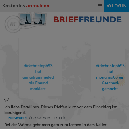
Kostenlos
anmelden
.
LOGIN
dirkchristoph93
dirkchristoph93
hat
hat
annadrummerkid
monalisa06
ein
als Freund
Geschenk
markiert.
gemacht.
Ich liebe Deadlines. Dieses Pfeifen kurz vor dem Einschlag ist
beruhigend.
Heaventears
03.08.2026 - 23:11 h
Bei der Wärme geht man gern zum lachen in dem Keller.