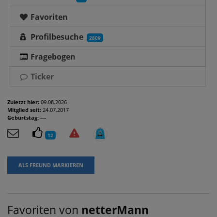
Favoriten
Profilbesuche
2809
Fragebogen
Ticker
Zuletzt hier:
09.08.2026
Mitglied seit:
24.07.2017
Geburtstag:
---
12
ALS FREUND MARKIEREN
Favoriten von
netterMann