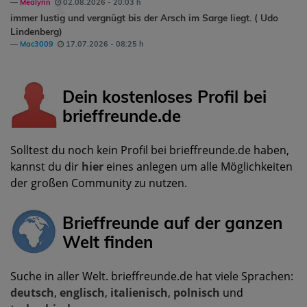
Mealynn
02.08.2026 - 20:03 h
immer lustig und vergnügt bis der Arsch im Sarge liegt. ( Udo
Lindenberg)
Mac3009
17.07.2026 - 08:25 h
Dein kostenloses Profil bei
brieffreunde.de
Solltest du noch kein Profil bei brieffreunde.de haben,
kannst du dir
hier
eines anlegen um alle Möglichkeiten
der großen Community zu nutzen.
Brieffreunde auf der ganzen
Welt finden
Suche in aller Welt. brieffreunde.de hat viele Sprachen:
deutsch
,
englisch
,
italienisch
,
polnisch
und