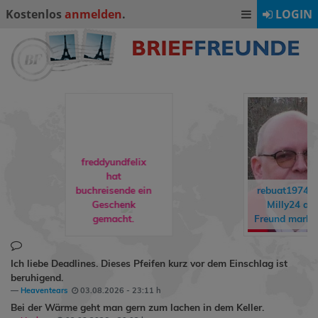
Kostenlos
anmelden
.
LOGIN
freddyundfelix
hat
buchreisende
ein
rebuat1974
hat
Geschenk
Milly24
als
gemacht.
Freund markiert.
Ich liebe Deadlines. Dieses Pfeifen kurz vor dem Einschlag ist
beruhigend.
Heaventears
03.08.2026 - 23:11 h
Bei der Wärme geht man gern zum lachen in dem Keller.