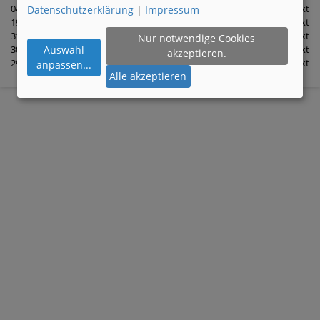
04.03.18
Login
1 Punkt
Datenschutzerklärung
|
Impressum
19.02.18
Login
1 Punkt
31.01.18
Login
1 Punkt
Nur notwendige Cookies
30.01.18
Login
1 Punkt
Auswahl
akzeptieren.
29.01.18
Login
1 Punkt
anpassen
...
Alle akzeptieren