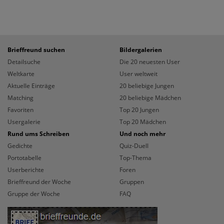
Brieffreund suchen
Bildergalerien
Detailsuche
Die 20 neuesten User
Weltkarte
User weltweit
Aktuelle Einträge
20 beliebige Jungen
Matching
20 beliebige Mädchen
Favoriten
Top 20 Jungen
Usergalerie
Top 20 Mädchen
Rund ums Schreiben
Und noch mehr
Gedichte
Quiz-Duell
Portotabelle
Top-Thema
Userberichte
Foren
Brieffreund der Woche
Gruppen
Gruppe der Woche
FAQ