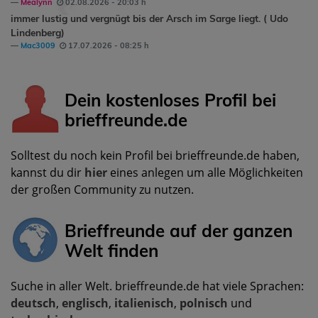
Mealynn
02.08.2026 - 20:03 h
immer lustig und vergnügt bis der Arsch im Sarge liegt. ( Udo
Lindenberg)
Mac3009
17.07.2026 - 08:25 h
Dein kostenloses Profil bei
brieffreunde.de
Solltest du noch kein Profil bei brieffreunde.de haben,
kannst du dir
hier
eines anlegen um alle Möglichkeiten
der großen Community zu nutzen.
Brieffreunde auf der ganzen
Welt finden
Suche in aller Welt. brieffreunde.de hat viele Sprachen:
deutsch
,
englisch
,
italienisch
,
polnisch
und