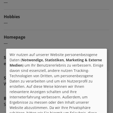
---
Hobbies
---
Homepage
---
Wir nutzen auf unserer Website personenbezogene
Sprachen
Daten (
Notwendige, Statistiken, Marketing & Externe
englisch deutsch
Medien
) um Ihr Benutzererlebnis zu verbessern. Einige
davon sind essenziell, andere nutzen Tracking-
Technologien von Dritten, um personenbezogene
Sternzeichen
Daten zu verarbeiten und um ein Nutzerprofil zu
Widder
erstellen. Auf diese Weise können wir Ihnen
relevantere Anzeigen schalten und Ihre
Interneterfahrung verbessern. Außerdem, um
Beruf
Ergebnisse zu messen oder den Inhalt unserer
Schule
Website abzustimmen. Da wir Ihre Privatsphäre
schätzen, bitten wir Sie hiermit um Erlaubnis, diese