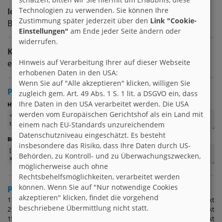
Technologien zu verwenden. Sie können Ihre
Ich suche
Zustimmung später jederzeit über den
Link "Cookie-
Brieffreunde zwischen 17 & 99
Einstellungen"
am Ende jeder Seite ändern oder
widerrufen.
Kontaktart
Hinweis auf Verarbeitung Ihrer auf dieser Webseite
egal | egal
erhobenen Daten in den USA:
Wenn Sie auf "Alle akzeptieren" klicken, willigen Sie
Profil verlinken
zugleich gem. Art. 49 Abs. 1 S. 1 lit. a DSGVO ein, dass
Ihre Daten in den USA verarbeitet werden. Die USA
:
HTML
werden vom Europäischen Gerichtshof als ein Land mit
einem nach EU-Standards unzureichendem
Datenschutzniveau eingeschätzt. Es besteht
(z. B. für Foren)
BBCode
insbesondere das Risiko, dass Ihre Daten durch US-
Behörden, zu Kontroll- und zu Überwachungszwecken,
möglicherweise auch ohne
Rechtsbehelfsmöglichkeiten, verarbeitet werden
können. Wenn Sie auf "Nur notwendige Cookies
Punktehistorie
(die letzten 10 Aktionen)
akzeptieren" klicken, findet die vorgehend
17.07.20
Login
1 Punkt
beschriebene Übermittlung nicht statt.
21.05.18
Login
1 Punkt
15.03.18
Login
1 Punkt