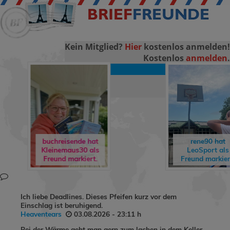
Kein Mitglied?
Hier
kostenlos anmelden!
Kostenlos
anmelden
.
LOGIN
buchreisende 
rene90
hat
freddyundfelix
LeoSport
als
Gästebuch
Freund markiert.
geschrieben
Ich liebe Deadlines. Dieses Pfeifen kurz vor dem
Einschlag ist beruhigend.
Heaventears
03.08.2026 - 23:11 h
Bei der Wärme geht man gern zum lachen in dem Keller.