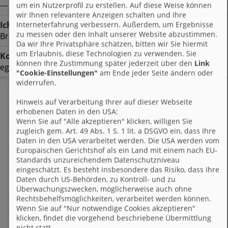
---
um ein Nutzerprofil zu erstellen. Auf diese Weise können
wir Ihnen relevantere Anzeigen schalten und Ihre
Interneterfahrung verbessern. Außerdem, um Ergebnisse
Ich suche
zu messen oder den Inhalt unserer Website abzustimmen.
Brieffreunde zwischen 8 & 88
Da wir Ihre Privatsphäre schätzen, bitten wir Sie hiermit
um Erlaubnis, diese Technologien zu verwenden. Sie
Kontaktart
können Ihre Zustimmung später jederzeit über den
Link
egal | egal
"Cookie-Einstellungen"
am Ende jeder Seite ändern oder
widerrufen.
Hinweis auf Verarbeitung Ihrer auf dieser Webseite
erhobenen Daten in den USA:
Wenn Sie auf "Alle akzeptieren" klicken, willigen Sie
zugleich gem. Art. 49 Abs. 1 S. 1 lit. a DSGVO ein, dass Ihre
Daten in den USA verarbeitet werden. Die USA werden vom
Europäischen Gerichtshof als ein Land mit einem nach EU-
Standards unzureichendem Datenschutzniveau
eingeschätzt. Es besteht insbesondere das Risiko, dass Ihre
Daten durch US-Behörden, zu Kontroll- und zu
Überwachungszwecken, möglicherweise auch ohne
Rechtsbehelfsmöglichkeiten, verarbeitet werden können.
Wenn Sie auf "Nur notwendige Cookies akzeptieren"
klicken, findet die vorgehend beschriebene Übermittlung
nicht statt.