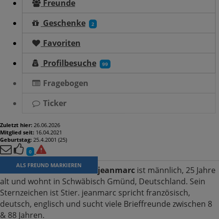
Freunde
Geschenke
2
Favoriten
Profilbesuche
99
Fragebogen
Ticker
Zuletzt hier:
26.06.2026
Mitglied seit:
16.04.2021
Geburtstag:
25.4.2001 (25)
0
ALS FREUND MARKIEREN
jeanmarc
ist männlich, 25 Jahre
alt und wohnt in Schwäbisch Gmünd, Deutschland. Sein
Sternzeichen ist Stier. jeanmarc spricht französisch,
deutsch, englisch und sucht viele Brieffreunde zwischen 8
& 88 Jahren.