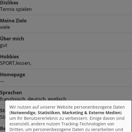
Dislikes
Tennis spielen
Meine Ziele
viele
Über mich
gut
Hobbies
SPORT,lessen,
Homepage
---
Sprachen
französisch deutsch englisch
Wir nutzen auf unserer Website personenbezogene Daten
Sternzeichen
(
Notwendige, Statistiken, Marketing & Externe Medien
)
Stier
um Ihr Benutzererlebnis zu verbessern. Einige davon sind
essenziell, andere nutzen Tracking-Technologien von
Beruf
Dritten, um personenbezogene Daten zu verarbeiten und