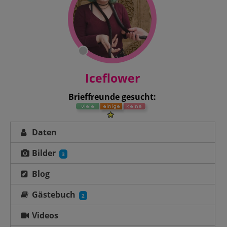
Iceflower
Brieffreunde gesucht:
Daten
Bilder
3
Blog
Gästebuch
2
Videos