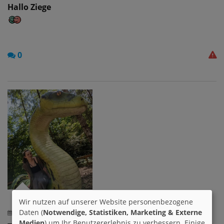
Hallo Ziege
0
Wir nutzen auf unserer Website personenbezogene
Daten (
Notwendige, Statistiken, Marketing & Externe
23.10.2021 um 13:49 h
Medien
) um Ihr Benutzererlebnis zu verbessern. Einige