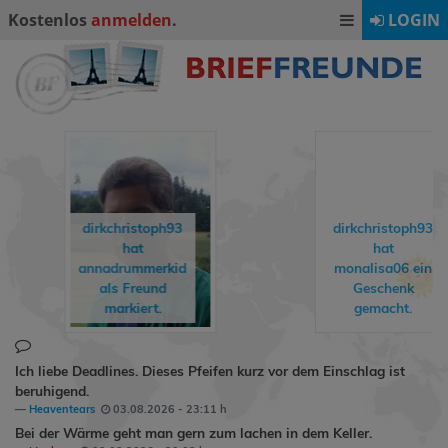
Kostenlos
anmelden
.
LOGIN
hristoph93
dirkchristoph93
hat
hat
rummerkid
monalisa06
ein
s Freund
Geschenk
rkiert.
gemacht.
Ich liebe Deadlines. Dieses Pfeifen kurz vor dem Einschlag ist
beruhigend.
Heaventears
03.08.2026 - 23:11 h
Bei der Wärme geht man gern zum lachen in dem Keller.