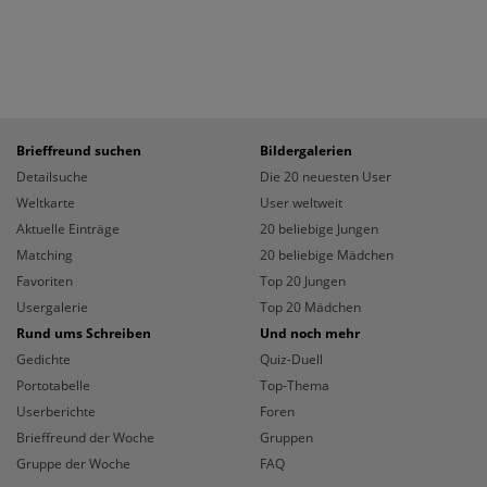
Brieffreund suchen
Bildergalerien
Detailsuche
Die 20 neuesten User
Weltkarte
User weltweit
Aktuelle Einträge
20 beliebige Jungen
Matching
20 beliebige Mädchen
Favoriten
Top 20 Jungen
Usergalerie
Top 20 Mädchen
Rund ums Schreiben
Und noch mehr
Gedichte
Quiz-Duell
Portotabelle
Top-Thema
Userberichte
Foren
Brieffreund der Woche
Gruppen
Gruppe der Woche
FAQ