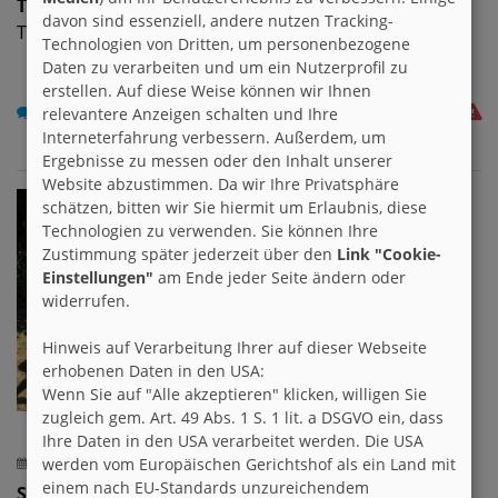
Titanoboa
davon sind essenziell, andere nutzen Tracking-
Titanoboa im Dinopark in Münchehagen
Technologien von Dritten, um personenbezogene
Daten zu verarbeiten und um ein Nutzerprofil zu
erstellen. Auf diese Weise können wir Ihnen
0
relevantere Anzeigen schalten und Ihre
Interneterfahrung verbessern. Außerdem, um
Ergebnisse zu messen oder den Inhalt unserer
Website abzustimmen. Da wir Ihre Privatsphäre
schätzen, bitten wir Sie hiermit um Erlaubnis, diese
Technologien zu verwenden. Sie können Ihre
Zustimmung später jederzeit über den
Link "Cookie-
Einstellungen"
am Ende jeder Seite ändern oder
widerrufen.
Hinweis auf Verarbeitung Ihrer auf dieser Webseite
erhobenen Daten in den USA:
Wenn Sie auf "Alle akzeptieren" klicken, willigen Sie
zugleich gem. Art. 49 Abs. 1 S. 1 lit. a DSGVO ein, dass
Ihre Daten in den USA verarbeitet werden. Die USA
werden vom Europäischen Gerichtshof als ein Land mit
20.10.2021 um 19:54 h
einem nach EU-Standards unzureichendem
Slytherin!