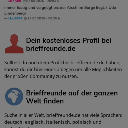
Mealynn
02.08.2026 - 20:03 h
immer lustig und vergnügt bis der Arsch im Sarge liegt. ( Udo
Lindenberg)
Mac3009
17.07.2026 - 08:25 h
Dein kostenloses Profil bei
brieffreunde.de
Solltest du noch kein Profil bei brieffreunde.de haben,
kannst du dir
hier
eines anlegen um alle Möglichkeiten
der großen Community zu nutzen.
Brieffreunde auf der ganzen
Welt finden
Suche in aller Welt. brieffreunde.de hat viele Sprachen:
deutsch
,
englisch
,
italienisch
,
polnisch
und