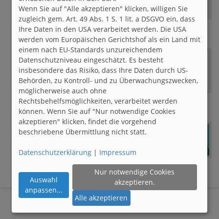
Erholsame Osterfeiertage & viel
Wenn Sie auf "Alle akzeptieren" klicken, willigen Sie
Sonnenschein :)
zugleich gem. Art. 49 Abs. 1 S. 1 lit. a DSGVO ein, dass
Ihre Daten in den USA verarbeitet werden. Die USA
DarkForestMoth
29.03.2024 - 07:06 h
werden vom Europäischen Gerichtshof als ein Land mit
einem nach EU-Standards unzureichendem
Datenschutzniveau eingeschätzt. Es besteht
insbesondere das Risiko, dass Ihre Daten durch US-
Behörden, zu Kontroll- und zu Überwachungszwecken,
möglicherweise auch ohne
Rechtsbehelfsmöglichkeiten, verarbeitet werden
brieffreunde.de
07.08.2023 - 00:30 h
können. Wenn Sie auf "Nur notwendige Cookies
akzeptieren" klicken, findet die vorgehend
beschriebene Übermittlung nicht statt.
Datenschutzerklärung
|
Impressum
brieffreunde.de
07.08.2022 - 00:30 h
Nur notwendige Cookies
Auswahl
akzeptieren.
anpassen
...
Alle akzeptieren