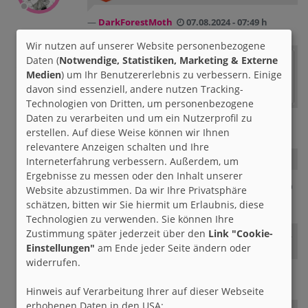
DarkForestMoth
07.08.2024 - 07:49 h
Wir nutzen auf unserer Website personenbezogene
Daten (
Notwendige, Statistiken, Marketing & Externe
Medien
) um Ihr Benutzererlebnis zu verbessern. Einige
davon sind essenziell, andere nutzen Tracking-
Technologien von Dritten, um personenbezogene
Daten zu verarbeiten und um ein Nutzerprofil zu
brieffreunde.de
07.08.2024 - 00:30 h
erstellen. Auf diese Weise können wir Ihnen
relevantere Anzeigen schalten und Ihre
Du bist mein Sonnenschein.
Interneterfahrung verbessern. Außerdem, um
Ergebnisse zu messen oder den Inhalt unserer
dirkchristoph93
30.06.2024 - 00:49
Website abzustimmen. Da wir Ihre Privatsphäre
h
schätzen, bitten wir Sie hiermit um Erlaubnis, diese
Technologien zu verwenden. Sie können Ihre
Zustimmung später jederzeit über den
Link "Cookie-
Du auch ^^ Heute ist so ein schöner,
Einstellungen"
am Ende jeder Seite ändern oder
sonniger Tag ^^
widerrufen.
DarkForestMoth
26.05.2024 - 16:04 h
Hinweis auf Verarbeitung Ihrer auf dieser Webseite
erhobenen Daten in den USA: