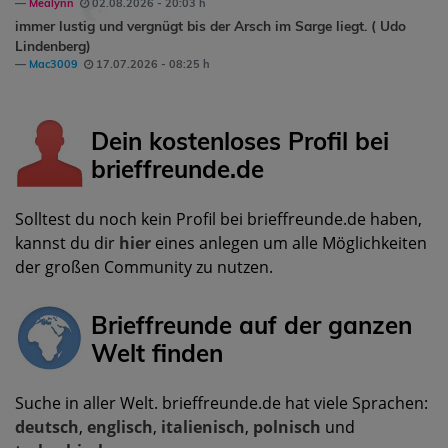
Mealynn
02.08.2026 - 20:03 h
immer lustig und vergnügt bis der Arsch im Sarge liegt. ( Udo
Lindenberg)
Mac3009
17.07.2026 - 08:25 h
Dein kostenloses Profil bei
brieffreunde.de
Solltest du noch kein Profil bei brieffreunde.de haben,
kannst du dir
hier
eines anlegen um alle Möglichkeiten
der großen Community zu nutzen.
Brieffreunde auf der ganzen
Welt finden
Suche in aller Welt. brieffreunde.de hat viele Sprachen:
deutsch
,
englisch
,
italienisch
,
polnisch
und