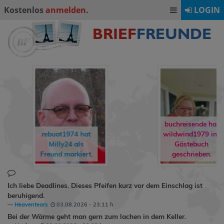
Kostenlos
anmelden
.
LOGIN
buchreisende hat
wildwind1979
ins
rene90
hat
Gästebuch
Ormling
als
geschrieben.
Freund markiert.
Ich liebe Deadlines. Dieses Pfeifen kurz vor dem Einschlag ist
beruhigend.
Heaventears
03.08.2026 - 23:11 h
Bei der Wärme geht man gern zum lachen in dem Keller.