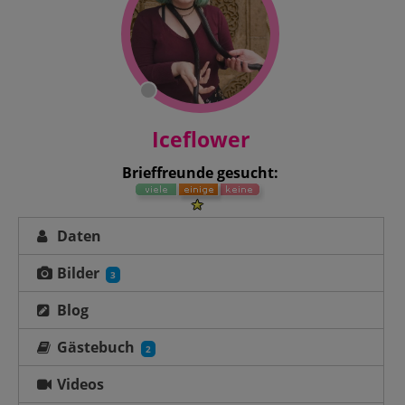
Iceflower
Brieffreunde gesucht:
Daten
Bilder
3
Blog
Gästebuch
2
Videos