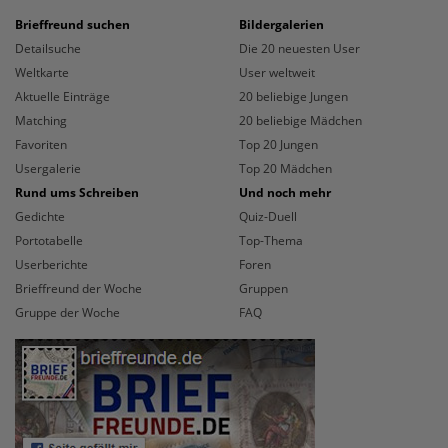
Brieffreund suchen
Bildergalerien
Detailsuche
Die 20 neuesten User
Weltkarte
User weltweit
Aktuelle Einträge
20 beliebige Jungen
Matching
20 beliebige Mädchen
Favoriten
Top 20 Jungen
Usergalerie
Top 20 Mädchen
Rund ums Schreiben
Und noch mehr
Gedichte
Quiz-Duell
Portotabelle
Top-Thema
Userberichte
Foren
Brieffreund der Woche
Gruppen
Gruppe der Woche
FAQ