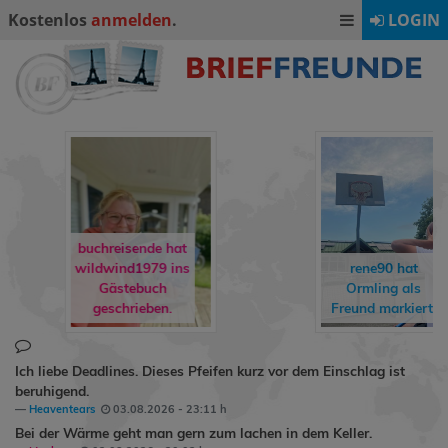
Kostenlos
anmelden
.
LOGIN
dirkchristoph93
hat
rene90
hat
annadrummerkid
Ormling
als
als Freund
Freund markiert.
markiert.
Ich liebe Deadlines. Dieses Pfeifen kurz vor dem Einschlag ist
beruhigend.
Heaventears
03.08.2026 - 23:11 h
Bei der Wärme geht man gern zum lachen in dem Keller.