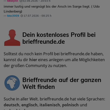
Mealynn
02.08.2026 - 20:03 h
immer lustig und vergnügt bis der Arsch im Sarge liegt. ( Udo
Lindenberg)
Mac3009
17.07.2026 - 08:25 h
Dein kostenloses Profil bei
brieffreunde.de
Solltest du noch kein Profil bei brieffreunde.de haben,
kannst du dir
hier
eines anlegen um alle Möglichkeiten
der großen Community zu nutzen.
Brieffreunde auf der ganzen
Welt finden
Suche in aller Welt. brieffreunde.de hat viele Sprachen:
deutsch
,
englisch
,
italienisch
,
polnisch
und