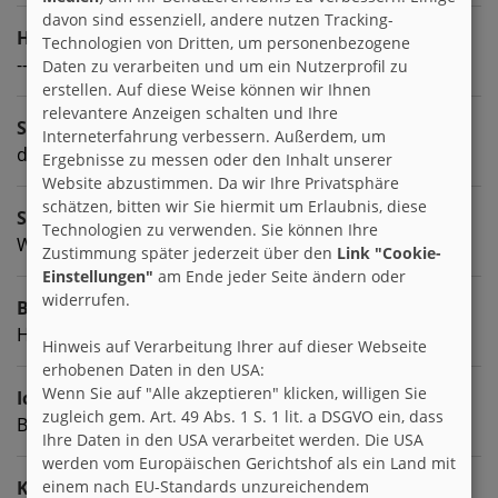
davon sind essenziell, andere nutzen Tracking-
Homepage
Technologien von Dritten, um personenbezogene
---
Daten zu verarbeiten und um ein Nutzerprofil zu
erstellen. Auf diese Weise können wir Ihnen
relevantere Anzeigen schalten und Ihre
Sprachen
Interneterfahrung verbessern. Außerdem, um
deutsch englisch
Ergebnisse zu messen oder den Inhalt unserer
Website abzustimmen. Da wir Ihre Privatsphäre
schätzen, bitten wir Sie hiermit um Erlaubnis, diese
Sternzeichen
Technologien zu verwenden. Sie können Ihre
Wassermann
Zustimmung später jederzeit über den
Link "Cookie-
Einstellungen"
am Ende jeder Seite ändern oder
widerrufen.
Beruf
Heilpädagoge
Hinweis auf Verarbeitung Ihrer auf dieser Webseite
erhobenen Daten in den USA:
Wenn Sie auf "Alle akzeptieren" klicken, willigen Sie
Ich suche
zugleich gem. Art. 49 Abs. 1 S. 1 lit. a DSGVO ein, dass
Brieffreunde zwischen 8 & 88
Ihre Daten in den USA verarbeitet werden. Die USA
werden vom Europäischen Gerichtshof als ein Land mit
Kontaktart
einem nach EU-Standards unzureichendem