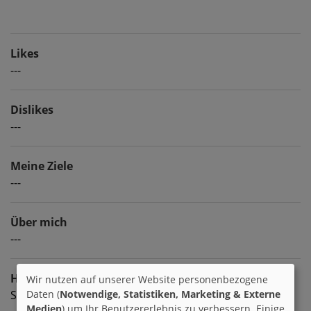
Likes
---
Dislikes
---
Meine Ziele
---
Über mich
---
Hobbies
Wir nutzen auf unserer Website personenbezogene
Schach, Geocaching, Minigolf
Daten (
Notwendige, Statistiken, Marketing & Externe
Medien
) um Ihr Benutzererlebnis zu verbessern. Einige