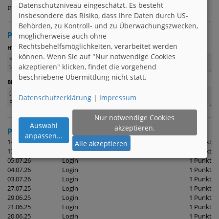
Datenschutzniveau eingeschätzt. Es besteht
egal | 2 Mal pro Monat schreiben
insbesondere das Risiko, dass Ihre Daten durch US-
Behörden, zu Kontroll- und zu Überwachungszwecken,
Profil verlinken
möglicherweise auch ohne
Rechtsbehelfsmöglichkeiten, verarbeitet werden
:
HTML
können. Wenn Sie auf "Nur notwendige Cookies
akzeptieren" klicken, findet die vorgehend
beschriebene Übermittlung nicht statt.
(z. B. für Foren)
BBCode
Datenschutzerklärung
|
Impressum
Nur notwendige Cookies
Auswahl
akzeptieren.
Punktehistorie
(die letzten 10 Aktionen)
anpassen
...
14.07.26
Login
1 Punkt
Alle akzeptieren
13.07.26
Login
1 Punkt
05.07.26
Login
1 Punkt
04.07.26
Login
1 Punkt
03.07.26
Login
1 Punkt
27.07.25
Login
1 Punkt
29.06.25
Login
1 Punkt
21.06.25
Login
1 Punkt
20.06.25
Login
1 Punkt