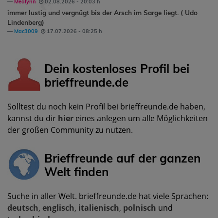
Mealynn
02.08.2026 - 20:03 h
immer lustig und vergnügt bis der Arsch im Sarge liegt. ( Udo
Lindenberg)
Mac3009
17.07.2026 - 08:25 h
Dein kostenloses Profil bei
brieffreunde.de
Solltest du noch kein Profil bei brieffreunde.de haben,
kannst du dir
hier
eines anlegen um alle Möglichkeiten
der großen Community zu nutzen.
Brieffreunde auf der ganzen
Welt finden
Suche in aller Welt. brieffreunde.de hat viele Sprachen:
deutsch
,
englisch
,
italienisch
,
polnisch
und