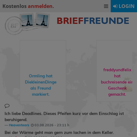
Kostenlos
anmelden
.
LOGIN
freddyundfelix
hat
buchreisende
ein
rebuat1974
hat
Geschenk
Milly24
als
gemacht.
Freund markiert.
Ich liebe Deadlines. Dieses Pfeifen kurz vor dem Einschlag ist
beruhigend.
Heaventears
03.08.2026 - 23:11 h
Bei der Wärme geht man gern zum lachen in dem Keller.