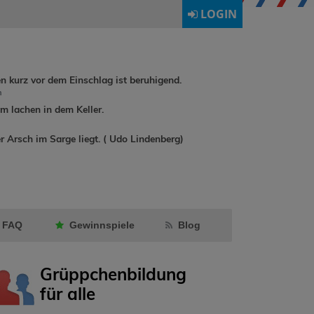
LOGIN
en kurz vor dem Einschlag ist beruhigend.
h
 lachen in dem Keller.
Schlafdohle ist
r Arsch im Sarge liegt. ( Udo Lindenberg)
der Gruppe
* Das
buchreisen
Brieffreundsch...
Kleinemau
beigetreten.
Freund mar
FAQ
Gewinnspiele
Blog
Grüppchenbildung
für alle