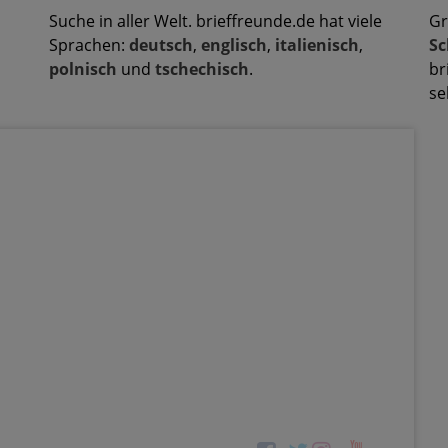
Suche in aller Welt. brieffreunde.de hat viele
Gr
Sprachen:
deutsch
,
englisch
,
italienisch
,
Sc
polnisch
und
tschechisch
.
br
se