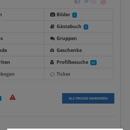
n
Bilder
1
Gästebuch
1
os
Gruppen
nde
Geschenke
iten
Profilbesuche
41
ebogen
Ticker
ALS FREUND MARKIEREN