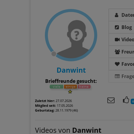
Date
Blog
Vide
Freu
Favor
Danwint
Frag
Brieffreunde gesucht:
Zuletzt hier:
27.07.2026
0
Mitglied seit:
17.05.2026
Geburtstag:
28.11.1979 (46)
Videos von
Danwint