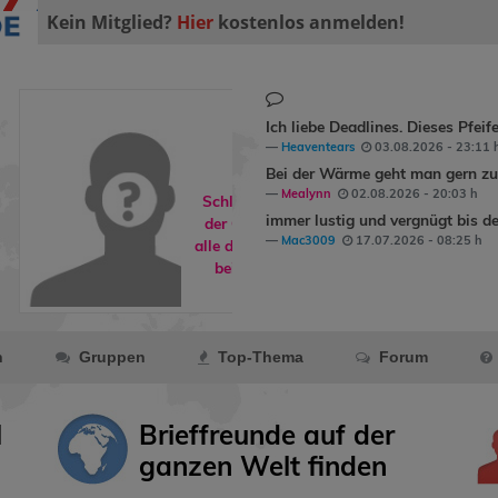
Kein Mitglied?
Hier
kostenlos anmelden!
Ich liebe Deadlines. Dieses Pfeif
Heaventears
03.08.2026 - 23:11 
Bei der Wärme geht man gern zum
Mealynn
02.08.2026 - 20:03 h
Schlafdohle ist
immer lustig und vergnügt bis de
der Gruppe
An
Mac3009
17.07.2026 - 08:25 h
alle die neu auf ...
beigetreten.
n
Gruppen
Top-Thema
Forum
l
Brieffreunde auf der
ganzen Welt finden