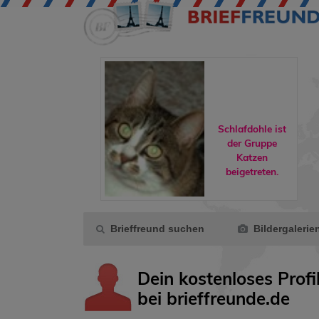
Schlafdohle ist
der Gruppe
is175
hat ein
Katzen
eues Video.
beigetreten.
Brieffreund suchen
Bildergalerie
Dein kostenloses Profi
bei brieffreunde.de