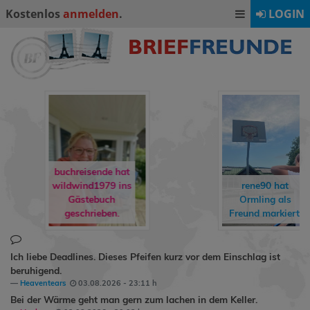
Kostenlos
anmelden
.
LOGIN
buchreisende hat
wildwind1979
ins
rene90
hat
Gästebuch
Ormling
als
geschrieben.
Freund markiert.
Ich liebe Deadlines. Dieses Pfeifen kurz vor dem Einschlag ist
beruhigend.
Heaventears
03.08.2026 - 23:11 h
Bei der Wärme geht man gern zum lachen in dem Keller.