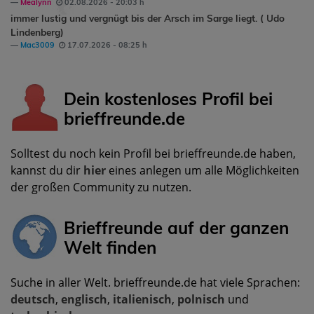
Mealynn
02.08.2026 - 20:03 h
immer lustig und vergnügt bis der Arsch im Sarge liegt. ( Udo
Lindenberg)
Mac3009
17.07.2026 - 08:25 h
Dein kostenloses Profil bei
brieffreunde.de
Solltest du noch kein Profil bei brieffreunde.de haben,
kannst du dir
hier
eines anlegen um alle Möglichkeiten
der großen Community zu nutzen.
Brieffreunde auf der ganzen
Welt finden
Suche in aller Welt. brieffreunde.de hat viele Sprachen:
deutsch
,
englisch
,
italienisch
,
polnisch
und