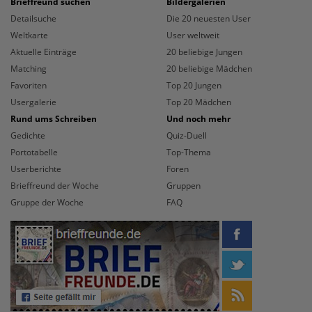
Brieffreund suchen
Bildergalerien
Detailsuche
Die 20 neuesten User
Weltkarte
User weltweit
Aktuelle Einträge
20 beliebige Jungen
Matching
20 beliebige Mädchen
Favoriten
Top 20 Jungen
Usergalerie
Top 20 Mädchen
Rund ums Schreiben
Und noch mehr
Gedichte
Quiz-Duell
Portotabelle
Top-Thema
Userberichte
Foren
Brieffreund der Woche
Gruppen
Gruppe der Woche
FAQ