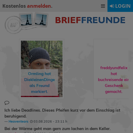
Kostenlos
anmelden
.
LOGIN
freddyundfelix
hat
buchreisende
ein
rebuat1974
hat
Geschenk
Milly24
als
gemacht.
Freund markiert.
Ich liebe Deadlines. Dieses Pfeifen kurz vor dem Einschlag ist
beruhigend.
Heaventears
03.08.2026 - 23:11 h
Bei der Wärme geht man gern zum lachen in dem Keller.