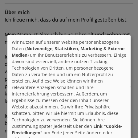
Über mich
Ich freue mich, dass du auf mein Profil gestoßen bist.
Mein Name ist Alex, ich bin 31 Jahre alt und wohne mit
meinen zwei Katzen Xoni und Kasper in Mannheim.
Wir nutzen auf unserer Website personenbezogene
Daten (
Notwendige, Statistiken, Marketing & Externe
Medien
) um Ihr Benutzererlebnis zu verbessern. Einige
Ich bin gerade an einem Punkt in meinem Leben, an
davon sind essenziell, andere nutzen Tracking-
dem ich selbst etwas orientierungslos bin und mich
Technologien von Dritten, um personenbezogene
wieder finden muss. In den letzten Jahren ist einiges
Daten zu verarbeiten und um ein Nutzerprofil zu
passiert, deshalb ist mir ein Austausch auf
erstellen. Auf diese Weise können wir Ihnen
persönlicher und emotionaler Ebene wichtig. Genauso
relevantere Anzeigen schalten und Ihre
kann ich aber auch albern sein und über mich selbst
Interneterfahrung verbessern. Außerdem, um
Ergebnisse zu messen oder den Inhalt unserer
lachen.
Website abzustimmen. Da wir Ihre Privatsphäre
schätzen, bitten wir Sie hiermit um Erlaubnis, diese
Ich habe eine lange Beziehung und Ehe hinter mir und
Technologien zu verwenden. Sie können Ihre
bin nach zwei Jahren wieder bereit, neue Menschen in
Zustimmung später jederzeit über den
Link "Cookie-
mein Leben zu lassen.
Einstellungen"
am Ende jeder Seite ändern oder