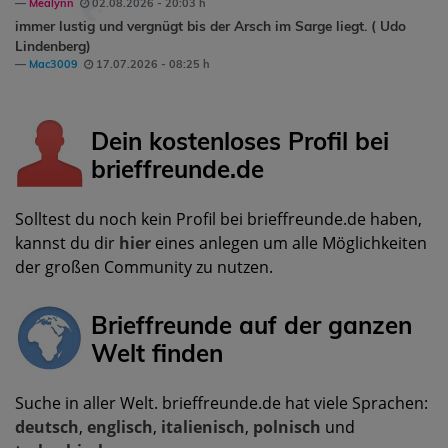
Mealynn
02.08.2026 - 20:03 h
immer lustig und vergnügt bis der Arsch im Sarge liegt. ( Udo
Lindenberg)
Mac3009
17.07.2026 - 08:25 h
Dein kostenloses Profil bei
brieffreunde.de
Solltest du noch kein Profil bei brieffreunde.de haben,
kannst du dir
hier
eines anlegen um alle Möglichkeiten
der großen Community zu nutzen.
Brieffreunde auf der ganzen
Welt finden
Suche in aller Welt. brieffreunde.de hat viele Sprachen:
deutsch
,
englisch
,
italienisch
,
polnisch
und