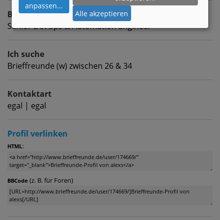
anpassen
...
Beruf
Alle akzeptieren
Senior DevOps & Automation Engineer
Ich suche
Brieffreunde (w) zwischen 26 & 34
Kontaktart
egal | egal
Profil verlinken
:
HTML
(z. B. für Foren)
BBCode