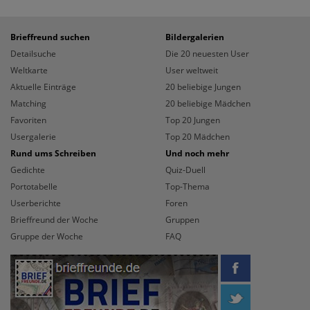
Brieffreund suchen
Bildergalerien
Detailsuche
Die 20 neuesten User
Weltkarte
User weltweit
Aktuelle Einträge
20 beliebige Jungen
Matching
20 beliebige Mädchen
Favoriten
Top 20 Jungen
Usergalerie
Top 20 Mädchen
Rund ums Schreiben
Und noch mehr
Gedichte
Quiz-Duell
Portotabelle
Top-Thema
Userberichte
Foren
Brieffreund der Woche
Gruppen
Gruppe der Woche
FAQ