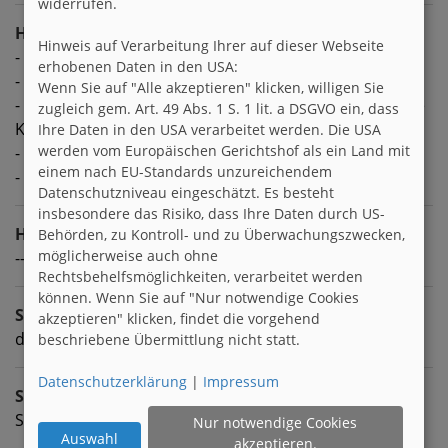
widerrufen.
Hobbies
Hinweis auf Verarbeitung Ihrer auf dieser Webseite
- Gaming
erhobenen Daten in den USA:
- Technik
Wenn Sie auf "Alle akzeptieren" klicken, willigen Sie
- Sport/Ernährung (Kraftsport und vegetarisch/vegane
zugleich gem. Art. 49 Abs. 1 S. 1 lit. a DSGVO ein, dass
Küche)
Ihre Daten in den USA verarbeitet werden. Die USA
werden vom Europäischen Gerichtshof als ein Land mit
- Musik (Deutschrap und Dark Metal / Trap)
einem nach EU-Standards unzureichendem
- mein Katzis :)
Datenschutzniveau eingeschätzt. Es besteht
insbesondere das Risiko, dass Ihre Daten durch US-
Homepage
Behörden, zu Kontroll- und zu Überwachungszwecken,
möglicherweise auch ohne
---
Rechtsbehelfsmöglichkeiten, verarbeitet werden
können. Wenn Sie auf "Nur notwendige Cookies
Sprachen
akzeptieren" klicken, findet die vorgehend
deutsch
beschriebene Übermittlung nicht statt.
Datenschutzerklärung
|
Impressum
Sternzeichen
Schütze
Nur notwendige Cookies
Auswahl
akzeptieren.