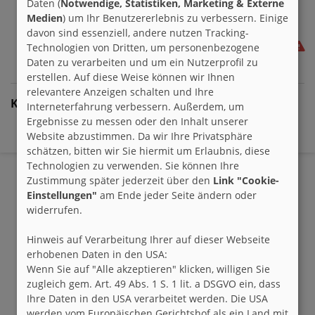
Daten (
Notwendige, Statistiken, Marketing & Externe
Medien
) um Ihr Benutzererlebnis zu verbessern. Einige
davon sind essenziell, andere nutzen Tracking-
Technologien von Dritten, um personenbezogene
Daten zu verarbeiten und um ein Nutzerprofil zu
erstellen. Auf diese Weise können wir Ihnen
relevantere Anzeigen schalten und Ihre
Kommentare:
Interneterfahrung verbessern. Außerdem, um
Ergebnisse zu messen oder den Inhalt unserer
Website abzustimmen. Da wir Ihre Privatsphäre
- Keine Kommentare zu diesem Eintrag -
schätzen, bitten wir Sie hiermit um Erlaubnis, diese
Technologien zu verwenden. Sie können Ihre
Zustimmung später jederzeit über den
Link "Cookie-
Einstellungen"
am Ende jeder Seite ändern oder
widerrufen.
Hinweis auf Verarbeitung Ihrer auf dieser Webseite
erhobenen Daten in den USA:
Wenn Sie auf "Alle akzeptieren" klicken, willigen Sie
zugleich gem. Art. 49 Abs. 1 S. 1 lit. a DSGVO ein, dass
Ihre Daten in den USA verarbeitet werden. Die USA
werden vom Europäischen Gerichtshof als ein Land mit