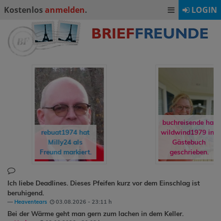
Kostenlos
anmelden
.
LOGIN
buchreisende hat
rebuat1974
hat
wildwind1979
ins
Milly24
als
Gästebuch
Freund markiert.
geschrieben.
Ich liebe Deadlines. Dieses Pfeifen kurz vor dem Einschlag ist
beruhigend.
Heaventears
03.08.2026 - 23:11 h
Bei der Wärme geht man gern zum lachen in dem Keller.