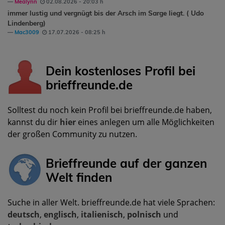
Mealynn
02.08.2026 - 20:03 h
immer lustig und vergnügt bis der Arsch im Sarge liegt. ( Udo
Lindenberg)
Mac3009
17.07.2026 - 08:25 h
Dein kostenloses Profil bei
brieffreunde.de
Solltest du noch kein Profil bei brieffreunde.de haben,
kannst du dir
hier
eines anlegen um alle Möglichkeiten
der großen Community zu nutzen.
Brieffreunde auf der ganzen
Welt finden
Suche in aller Welt. brieffreunde.de hat viele Sprachen:
deutsch
,
englisch
,
italienisch
,
polnisch
und