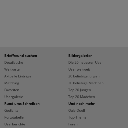
Brieffreund suchen
Bildergalerien
Detailsuche
Die 20 neuesten User
Weltkarte
User weltweit
Aktuelle Einträge
20 beliebige Jungen
Matching
20 beliebige Mädchen
Favoriten
Top 20 Jungen
Usergalerie
Top 20 Mädchen
Rund ums Schreiben
Und noch mehr
Gedichte
Quiz-Duell
Portotabelle
Top-Thema
Userberichte
Foren