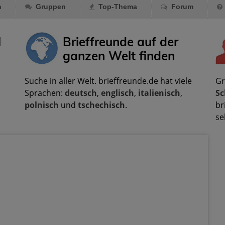
n
Gruppen
Top-Thema
Forum
l
Brieffreunde auf der
ganzen Welt finden
Suche in aller Welt. brieffreunde.de hat viele
Gr
Sprachen:
deutsch
,
englisch
,
italienisch
,
Sc
polnisch
und
tschechisch
.
br
se