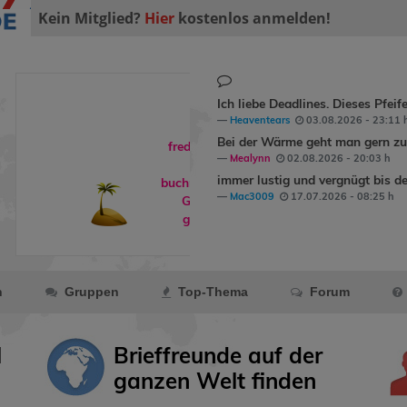
Kein Mitglied?
Hier
kostenlos anmelden!
Ich liebe Deadlines. Dieses Pfeif
Heaventears
03.08.2026 - 23:11 
Bei der Wärme geht man gern zum
freddyundfelix
Mealynn
02.08.2026 - 20:03 h
hat
immer lustig und vergnügt bis de
buchreisende
ein
Mac3009
17.07.2026 - 08:25 h
Geschenk
gemacht.
n
Gruppen
Top-Thema
Forum
l
Brieffreunde auf der
ganzen Welt finden