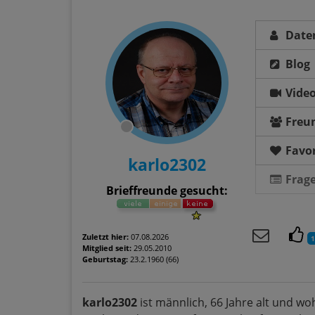
Date
Blog
Vide
Freu
Favor
karlo2302
Frag
Brieffreunde gesucht:
Zuletzt hier:
07.08.2026
1
Mitglied seit:
29.05.2010
Geburtstag:
23.2.1960 (66)
karlo2302
ist männlich, 66 Jahre alt und wo