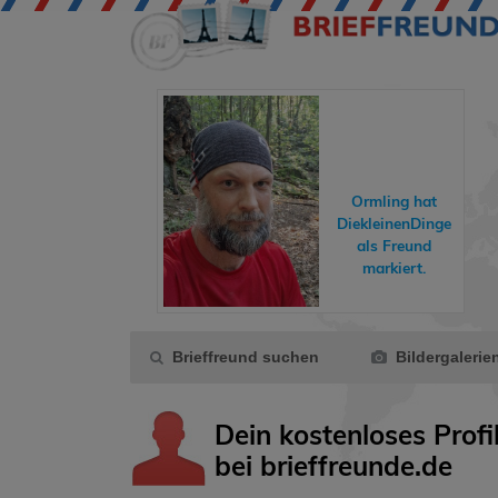
hreisende hat
Ormling
hat
dyundfelix
ins
DiekleinenDinge
Gästebuch
als Freund
eschrieben.
markiert.
Brieffreund suchen
Bildergalerie
Dein kostenloses Profi
bei brieffreunde.de