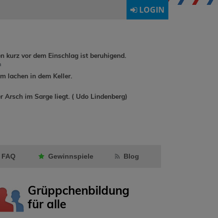
LOGIN
en kurz vor dem Einschlag ist beruhigend.
h
 lachen in dem Keller.
buchreisen
r Arsch im Sarge liegt. ( Udo Lindenberg)
rebuat1974
hat
wildwind1
Milly24
als
Gästeb
Freund markiert.
geschrie
FAQ
Gewinnspiele
Blog
Grüppchenbildung
für alle