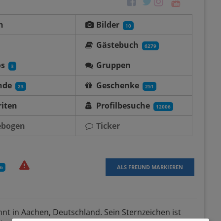
n
Bilder
10
Gästebuch
6279
os
Gruppen
3
nde
Geschenke
23
251
iten
Profilbesuche
12006
ebogen
Ticker
ALS FREUND MARKIEREN
6
hnt in Aachen, Deutschland. Sein Sternzeichen ist