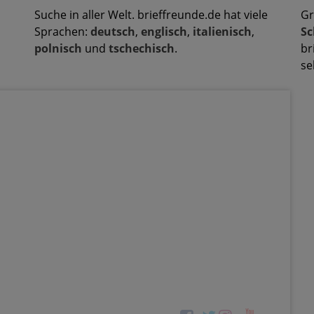
Suche in aller Welt. brieffreunde.de hat viele
Gr
Sprachen:
deutsch
,
englisch
,
italienisch
,
Sc
polnisch
und
tschechisch
.
br
se