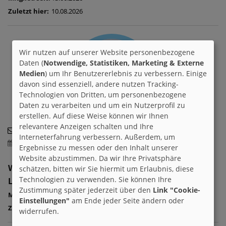
Zuletzt hier:
10.08.2026
Wir nutzen auf unserer Website personenbezogene
Daten (
Notwendige, Statistiken, Marketing & Externe
Medien
) um Ihr Benutzererlebnis zu verbessern. Einige
davon sind essenziell, andere nutzen Tracking-
Technologien von Dritten, um personenbezogene
Daten zu verarbeiten und um ein Nutzerprofil zu
erstellen. Auf diese Weise können wir Ihnen
relevantere Anzeigen schalten und Ihre
rene90
Interneterfahrung verbessern. Außerdem, um
09.05.2026 - 09:29 h
Ergebnisse zu messen oder den Inhalt unserer
Website abzustimmen. Da wir Ihre Privatsphäre
Wohnort:
schätzen, bitten wir Sie hiermit um Erlaubnis, diese
Technologien zu verwenden. Sie können Ihre
Land:
Österreich
Zustimmung später jederzeit über den
Link "Cookie-
Mitglied seit:
31.05.2021
Einstellungen"
am Ende jeder Seite ändern oder
Zuletzt hier:
09.08.2026
widerrufen.