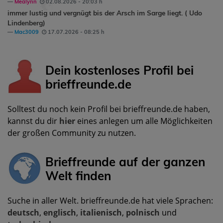
Mealynn
02.08.2026 - 20:03 h
immer lustig und vergnügt bis der Arsch im Sarge liegt. ( Udo
Lindenberg)
Mac3009
17.07.2026 - 08:25 h
Dein kostenloses Profil bei
brieffreunde.de
Solltest du noch kein Profil bei brieffreunde.de haben,
kannst du dir
hier
eines anlegen um alle Möglichkeiten
der großen Community zu nutzen.
Brieffreunde auf der ganzen
Welt finden
Suche in aller Welt. brieffreunde.de hat viele Sprachen:
deutsch
,
englisch
,
italienisch
,
polnisch
und