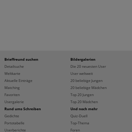
Brieffreund suchen
Bildergalerien
Detailsuche
Die 20 neuesten User
Weltkarte
User weltweit
Aktuelle Einträge
20 beliebige Jungen
Matching
20 beliebige Mädchen
Favoriten
Top 20 Jungen
Usergalerie
Top 20 Mädchen
Rund ums Schreiben
Und noch mehr
Gedichte
Quiz-Duell
Portotabelle
Top-Thema
Userberichte
Foren