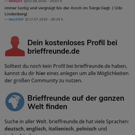
Mealynn
02.08.2026 - 20:03 h
immer lustig und vergnügt bis der Arsch im Sarge liegt. ( Udo
Lindenberg)
Mac3009
17.07.2026 - 08:25 h
Dein kostenloses Profil bei
brieffreunde.de
Solltest du noch kein Profil bei brieffreunde.de haben,
kannst du dir
hier
eines anlegen um alle Möglichkeiten
der großen Community zu nutzen.
Brieffreunde auf der ganzen
Welt finden
Suche in aller Welt. brieffreunde.de hat viele Sprachen:
deutsch
,
englisch
,
italienisch
,
polnisch
und