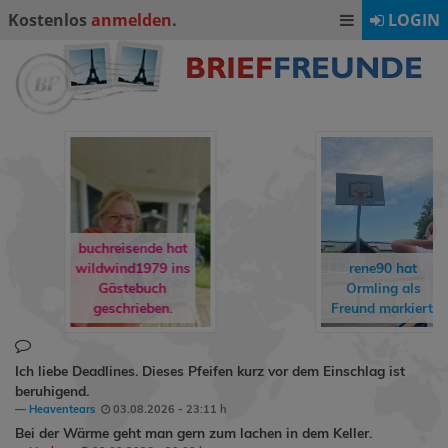
Kostenlos
anmelden
.
LOGIN
dirkchristoph93
hat
rene90
hat
annadrummerkid
Ormling
als
als Freund
Freund markiert.
markiert.
Ich liebe Deadlines. Dieses Pfeifen kurz vor dem Einschlag ist
beruhigend.
Heaventears
03.08.2026 - 23:11 h
Bei der Wärme geht man gern zum lachen in dem Keller.