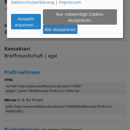
Beruf
Datenschutzerklärung
|
Impressum
---
Nur notwendige Cookies
Auswahl
akzeptieren.
Ich suche
anpassen
...
Alle akzeptieren
Brieffreunde (w) zwischen 40 & 50
Kontaktart
Brieffreundschaft | egal
Profil verlinken
:
HTML
(z. B. für Foren)
BBCode
Punktehistorie
(die letzten 10 Aktionen)