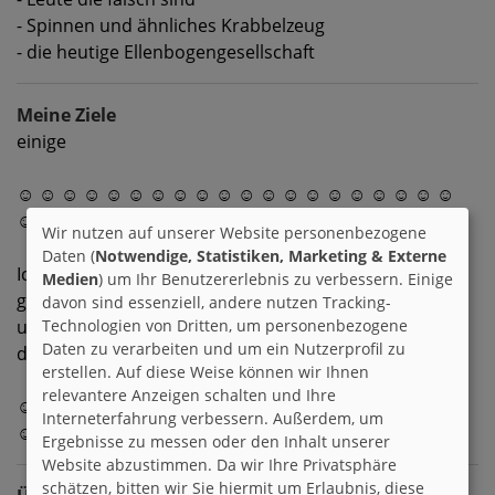
- Spinnen und ähnliches Krabbelzeug
- die heutige Ellenbogengesellschaft
Meine Ziele
einige
☺ ☺ ☺ ☺ ☺ ☺ ☺ ☺ ☺ ☺ ☺ ☺ ☺ ☺ ☺ ☺ ☺ ☺ ☺ ☺
☺ ☺ ☺ ☺ ☺
Wir nutzen auf unserer Website personenbezogene
Daten (
Notwendige, Statistiken, Marketing & Externe
Ich gehe mein Leben Schritt für Schritt,
Medien
) um Ihr Benutzererlebnis zu verbessern. Einige
gehe nicht allein - mit Freunde mit,
davon sind essenziell, andere nutzen Tracking-
und rutsche ich aus bleib ich nicht liegen,
Technologien von Dritten, um personenbezogene
Daten zu verarbeiten und um ein Nutzerprofil zu
denn wenn ich nicht kämpfe,kann ich nicht siegen !
erstellen. Auf diese Weise können wir Ihnen
relevantere Anzeigen schalten und Ihre
☺ ☺ ☺ ☺ ☺ ☺ ☺ ☺ ☺ ☺ ☺ ☺ ☺ ☺ ☺ ☺ ☺ ☺ ☺ ☺
Interneterfahrung verbessern. Außerdem, um
☺ ☺ ☺ ☺
Ergebnisse zu messen oder den Inhalt unserer
Website abzustimmen. Da wir Ihre Privatsphäre
schätzen, bitten wir Sie hiermit um Erlaubnis, diese