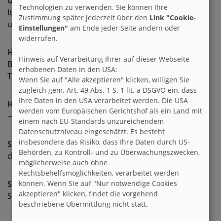
Über mich
Technologien zu verwenden. Sie können Ihre
Ich bin ab und zu frech, bin zielstrebig und sehr
Zustimmung später jederzeit über den
Link "Cookie-
ungeduldig
Einstellungen"
am Ende jeder Seite ändern oder
widerrufen.
Hobbies
Hinweis auf Verarbeitung Ihrer auf dieser Webseite
Briefe schreiben, nähen, stricken, window Color,
erhobenen Daten in den USA:
Textilmalerei
Wenn Sie auf "Alle akzeptieren" klicken, willigen Sie
zugleich gem. Art. 49 Abs. 1 S. 1 lit. a DSGVO ein, dass
Ihre Daten in den USA verarbeitet werden. Die USA
Homepage
werden vom Europäischen Gerichtshof als ein Land mit
---
einem nach EU-Standards unzureichendem
Datenschutzniveau eingeschätzt. Es besteht
insbesondere das Risiko, dass Ihre Daten durch US-
Sprachen
Behörden, zu Kontroll- und zu Überwachungszwecken,
deutsch
möglicherweise auch ohne
Rechtsbehelfsmöglichkeiten, verarbeitet werden
Sternzeichen
können. Wenn Sie auf "Nur notwendige Cookies
akzeptieren" klicken, findet die vorgehend
Schütze
beschriebene Übermittlung nicht statt.