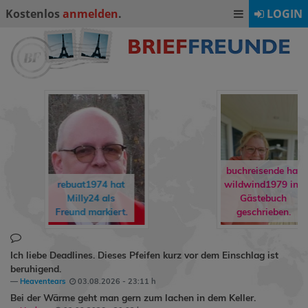
Kostenlos
anmelden
.
LOGIN
buchreisende hat
wildwind1979
ins
rene90
hat
Gästebuch
Ormling
als
geschrieben.
Freund markiert.
Ich liebe Deadlines. Dieses Pfeifen kurz vor dem Einschlag ist
beruhigend.
Heaventears
03.08.2026 - 23:11 h
Bei der Wärme geht man gern zum lachen in dem Keller.