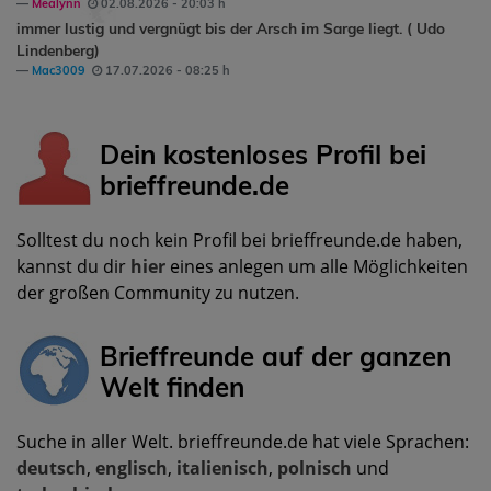
Mealynn
02.08.2026 - 20:03 h
immer lustig und vergnügt bis der Arsch im Sarge liegt. ( Udo
Lindenberg)
Mac3009
17.07.2026 - 08:25 h
Dein kostenloses Profil bei
brieffreunde.de
Solltest du noch kein Profil bei brieffreunde.de haben,
kannst du dir
hier
eines anlegen um alle Möglichkeiten
der großen Community zu nutzen.
Brieffreunde auf der ganzen
Welt finden
Suche in aller Welt. brieffreunde.de hat viele Sprachen:
deutsch
,
englisch
,
italienisch
,
polnisch
und