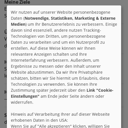
Meine Ziele
Ein unabhängiges Leben in Freiheit, als
Wir nutzen auf unserer Website personenbezogene
Selbstversorgerin in einer Gemeinde
Daten (
Notwendige, Statistiken, Marketing & Externe
Medien
) um Ihr Benutzererlebnis zu verbessern. Einige
davon sind essenziell, andere nutzen Tracking-
Über mich
Technologien von Dritten, um personenbezogene
Vegan, Nachhaltig und Ich glaube fest daran das sich
Daten zu verarbeiten und um ein Nutzerprofil zu
die Gesellschaft ändern kann.
erstellen. Auf diese Weise können wir Ihnen
relevantere Anzeigen schalten und Ihre
Interneterfahrung verbessern. Außerdem, um
Hobbies
Ergebnisse zu messen oder den Inhalt unserer
Schwimmen, Fahrrad fahren, schreiben, Sprachen
Website abzustimmen. Da wir Ihre Privatsphäre
lernen, Gartenarbeit
schätzen, bitten wir Sie hiermit um Erlaubnis, diese
Technologien zu verwenden. Sie können Ihre
Zustimmung später jederzeit über den
Link "Cookie-
Homepage
Einstellungen"
am Ende jeder Seite ändern oder
---
widerrufen.
Hinweis auf Verarbeitung Ihrer auf dieser Webseite
Sprachen
erhobenen Daten in den USA:
deutsch englisch spanisch
Wenn Sie auf "Alle akzeptieren" klicken, willigen Sie