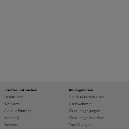
Brieffreund suchen
Bildergalerien
Detailsuche
Die 20 neuesten User
Weltkarte
User weltweit
Aktuelle Einträge
20 beliebige Jungen
Matching
20 beliebige Mädchen
Favoriten
Top 20 Jungen