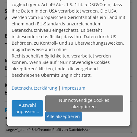
zugleich gem. Art. 49 Abs. 1 S. 1 lit. a DSGVO ein, dass
Sternzeichen
Ihre Daten in den USA verarbeitet werden. Die USA
werden vom Europäischen Gerichtshof als ein Land mit
Waage
einem nach EU-Standards unzureichendem
Datenschutzniveau eingeschätzt. Es besteht
Beruf
insbesondere das Risiko, dass Ihre Daten durch US-
---
Behörden, zu Kontroll- und zu Überwachungszwecken,
möglicherweise auch ohne
Rechtsbehelfsmöglichkeiten, verarbeitet werden
Ich suche
können. Wenn Sie auf "Nur notwendige Cookies
Brieffreunde zwischen 8 & 25
akzeptieren" klicken, findet die vorgehend
beschriebene Übermittlung nicht statt.
Kontaktart
Datenschutzerklärung
|
Impressum
Brieffreundschaft | 2 Mal pro Monat schreiben
Nur notwendige Cookies
Auswahl
akzeptieren.
Profil verlinken
anpassen
...
Alle akzeptieren
:
HTML