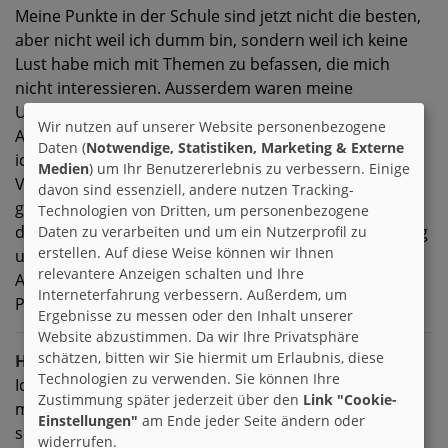
Meine Punkte in der Schule sind jetzt nicht die besten,
aber nicht weil ich dumm bin, sondern weil ich keine
Lust habe mich mit Themen zu befassen, die mich
nicht interessieren. Ausserdem waren meine
Umstände nicht die besten.
Wir nutzen auf unserer Website personenbezogene
Aber die Fächer, die mich interessieren, in denen hab
Daten (
Notwendige, Statistiken, Marketing & Externe
ich sehr gute Noten.
Medien
) um Ihr Benutzererlebnis zu verbessern. Einige
Vom Verhalten sagen mir viele, dass ich süss bin. Es
davon sind essenziell, andere nutzen Tracking-
gibt nicht viele, die ich nicht mag und die Personen,
Technologien von Dritten, um personenbezogene
die ich als Freunde bezeichne, die sind mir sehr wichtig
Daten zu verarbeiten und um ein Nutzerprofil zu
erstellen. Auf diese Weise können wir Ihnen
und für die mache ich auch sehr viel.
relevantere Anzeigen schalten und Ihre
Am wichtigsten ist mir meine Schwester. Es gibt keine
Interneterfahrung verbessern. Außerdem, um
Person, die ich so sehr liebe wie sie!
Ergebnisse zu messen oder den Inhalt unserer
Website abzustimmen. Da wir Ihre Privatsphäre
schätzen, bitten wir Sie hiermit um Erlaubnis, diese
Hobbies
Technologien zu verwenden. Sie können Ihre
Ich bin in keinen öffentlichen Verein mehr. Aber so für
Zustimmung später jederzeit über den
Link "Cookie-
mch selber male/zeichne ich sehr gerne. Ich singe und
Einstellungen"
am Ende jeder Seite ändern oder
schreibe auch viel.
widerrufen.