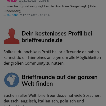
Mealynn
02.08.2026 - 20:03 h
immer lustig und vergnügt bis der Arsch im Sarge liegt. ( Udo
Lindenberg)
Mac3009
17.07.2026 - 08:25 h
Dein kostenloses Profil bei
brieffreunde.de
Solltest du noch kein Profil bei brieffreunde.de haben,
kannst du dir
hier
eines anlegen um alle Möglichkeiten
der großen Community zu nutzen.
Brieffreunde auf der ganzen
Welt finden
Suche in aller Welt. brieffreunde.de hat viele Sprachen:
deutsch
,
englisch
,
italienisch
,
polnisch
und