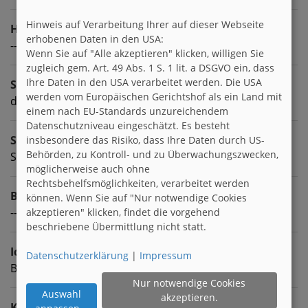
Hinweis auf Verarbeitung Ihrer auf dieser Webseite
Homepage
erhobenen Daten in den USA:
---
Wenn Sie auf "Alle akzeptieren" klicken, willigen Sie
zugleich gem. Art. 49 Abs. 1 S. 1 lit. a DSGVO ein, dass
Ihre Daten in den USA verarbeitet werden. Die USA
Sprachen
werden vom Europäischen Gerichtshof als ein Land mit
deutsch
einem nach EU-Standards unzureichendem
Datenschutzniveau eingeschätzt. Es besteht
Sternzeichen
insbesondere das Risiko, dass Ihre Daten durch US-
Behörden, zu Kontroll- und zu Überwachungszwecken,
Stier
möglicherweise auch ohne
Rechtsbehelfsmöglichkeiten, verarbeitet werden
Beruf
können. Wenn Sie auf "Nur notwendige Cookies
---
akzeptieren" klicken, findet die vorgehend
beschriebene Übermittlung nicht statt.
Ich suche
Datenschutzerklärung
|
Impressum
Brieffreunde zwischen 15 & 18
Nur notwendige Cookies
Auswahl
akzeptieren.
Kontaktart