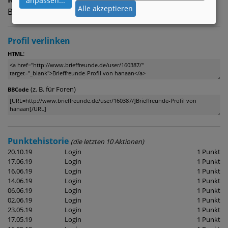
anpassen
...
Alle akzeptieren
Brieffreundschaft | egal
Profil verlinken
:
HTML
(z. B. für Foren)
BBCode
Punktehistorie
(die letzten 10 Aktionen)
20.10.19
Login
1 Punkt
17.06.19
Login
1 Punkt
16.06.19
Login
1 Punkt
14.06.19
Login
1 Punkt
06.06.19
Login
1 Punkt
02.06.19
Login
1 Punkt
23.05.19
Login
1 Punkt
17.05.19
Login
1 Punkt