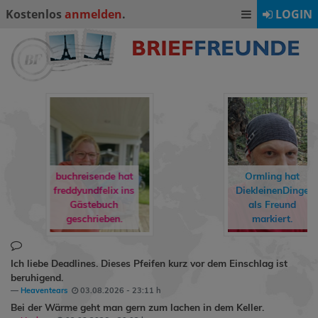
Kostenlos
anmelden
.
LOGIN
freddyundfelix
Ormling
hat
hat
DiekleinenDinge
buchreisende
ein
als Freund
Geschenk
markiert.
gemacht.
Ich liebe Deadlines. Dieses Pfeifen kurz vor dem Einschlag ist
beruhigend.
Heaventears
03.08.2026 - 23:11 h
Bei der Wärme geht man gern zum lachen in dem Keller.