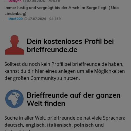
Mealynn
02.08.2026 - 20:03 h
immer lustig und vergnügt bis der Arsch im Sarge liegt. ( Udo
Lindenberg)
Mac3009
17.07.2026 - 08:25 h
Dein kostenloses Profil bei
brieffreunde.de
Solltest du noch kein Profil bei brieffreunde.de haben,
kannst du dir
hier
eines anlegen um alle Möglichkeiten
der großen Community zu nutzen.
Brieffreunde auf der ganzen
Welt finden
Suche in aller Welt. brieffreunde.de hat viele Sprachen:
deutsch
,
englisch
,
italienisch
,
polnisch
und