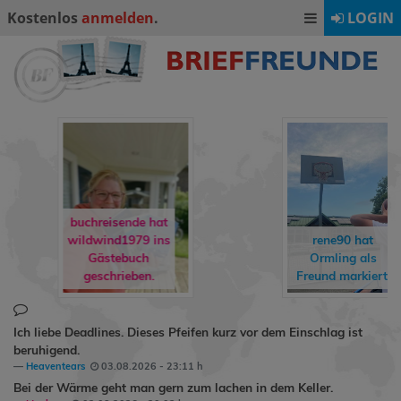
Kostenlos
anmelden
.
LOGIN
buchreisende hat
wildwind1979
ins
rene90
hat
Gästebuch
Ormling
als
geschrieben.
Freund markiert.
Ich liebe Deadlines. Dieses Pfeifen kurz vor dem Einschlag ist
beruhigend.
Heaventears
03.08.2026 - 23:11 h
Bei der Wärme geht man gern zum lachen in dem Keller.