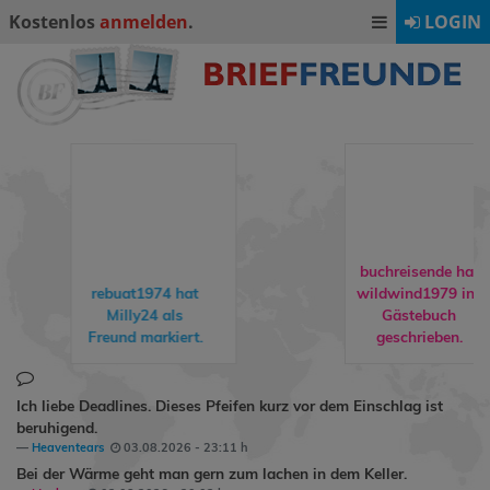
Kostenlos
anmelden
.
LOGIN
buchreisende hat
rebuat1974
hat
wildwind1979
ins
Milly24
als
Gästebuch
Freund markiert.
geschrieben.
Ich liebe Deadlines. Dieses Pfeifen kurz vor dem Einschlag ist
beruhigend.
Heaventears
03.08.2026 - 23:11 h
Bei der Wärme geht man gern zum lachen in dem Keller.