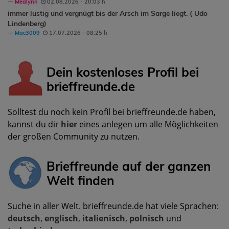
Mealynn
02.08.2026 - 20:03 h
immer lustig und vergnügt bis der Arsch im Sarge liegt. ( Udo
Lindenberg)
Mac3009
17.07.2026 - 08:25 h
Dein kostenloses Profil bei
brieffreunde.de
Solltest du noch kein Profil bei brieffreunde.de haben,
kannst du dir
hier
eines anlegen um alle Möglichkeiten
der großen Community zu nutzen.
Brieffreunde auf der ganzen
Welt finden
Suche in aller Welt. brieffreunde.de hat viele Sprachen:
deutsch
,
englisch
,
italienisch
,
polnisch
und