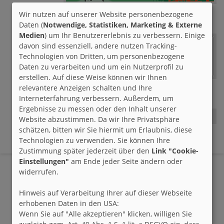
Wir nutzen auf unserer Website personenbezogene
brieffreunde.de
22.02.2024 - 00:30 h
Daten (
Notwendige, Statistiken, Marketing & Externe
Medien
) um Ihr Benutzererlebnis zu verbessern. Einige
davon sind essenziell, andere nutzen Tracking-
Technologien von Dritten, um personenbezogene
Daten zu verarbeiten und um ein Nutzerprofil zu
erstellen. Auf diese Weise können wir Ihnen
relevantere Anzeigen schalten und Ihre
brieffreunde.de
22.02.2023 - 00:30 h
Interneterfahrung verbessern. Außerdem, um
Ergebnisse zu messen oder den Inhalt unserer
Website abzustimmen. Da wir Ihre Privatsphäre
schätzen, bitten wir Sie hiermit um Erlaubnis, diese
brieffreunde.de
22.02.2022 - 00:30 h
Technologien zu verwenden. Sie können Ihre
Zustimmung später jederzeit über den
Link "Cookie-
Einstellungen"
am Ende jeder Seite ändern oder
widerrufen.
Hinweis auf Verarbeitung Ihrer auf dieser Webseite
erhobenen Daten in den USA:
Wenn Sie auf "Alle akzeptieren" klicken, willigen Sie