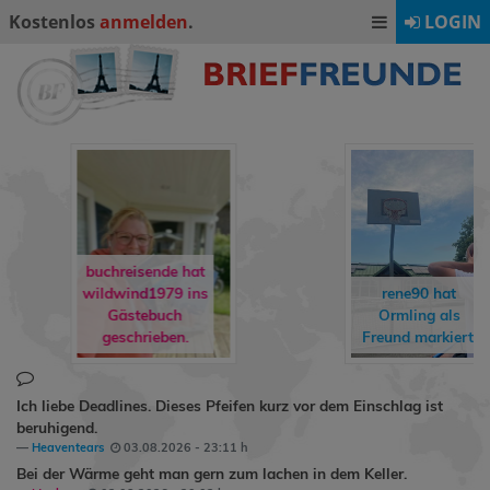
Kostenlos
anmelden
.
LOGIN
buchreisende hat
wildwind1979
ins
rene90
hat
Gästebuch
Ormling
als
geschrieben.
Freund markiert.
Ich liebe Deadlines. Dieses Pfeifen kurz vor dem Einschlag ist
beruhigend.
Heaventears
03.08.2026 - 23:11 h
Bei der Wärme geht man gern zum lachen in dem Keller.