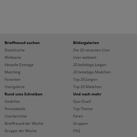
Brieffreund suchen
Bildergalerien
Detailsuche
Die 20 neuesten User
Weltkarte
User weltweit
Aktuelle Einträge
20 beliebige Jungen
Matching
20 beliebige Mädchen
Favoriten
Top 20 Jungen
Usergalerie
Top 20 Mädchen
Rund ums Schreiben
Und noch mehr
Gedichte
Quiz-Duell
Portotabelle
Top-Thema
Userberichte
Foren
Brieffreund der Woche
Gruppen
Gruppe der Woche
FAQ