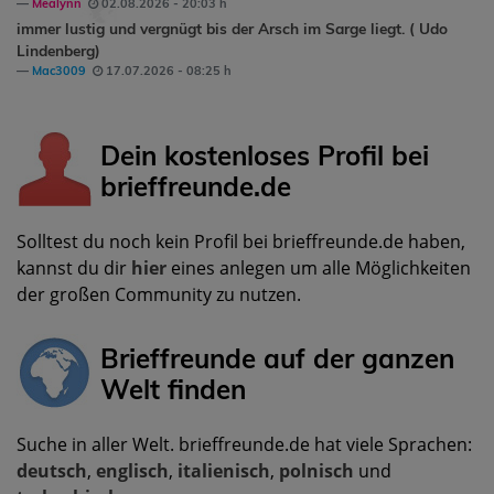
Mealynn
02.08.2026 - 20:03 h
immer lustig und vergnügt bis der Arsch im Sarge liegt. ( Udo
Lindenberg)
Mac3009
17.07.2026 - 08:25 h
Dein kostenloses Profil bei
brieffreunde.de
Solltest du noch kein Profil bei brieffreunde.de haben,
kannst du dir
hier
eines anlegen um alle Möglichkeiten
der großen Community zu nutzen.
Brieffreunde auf der ganzen
Welt finden
Suche in aller Welt. brieffreunde.de hat viele Sprachen:
deutsch
,
englisch
,
italienisch
,
polnisch
und