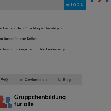
LOGIN
en kurz vor dem Einschlag ist beruhigend.
h
 lachen in dem Keller.
freddyundfelix
hat
r Arsch im Sarge liegt. ( Udo Lindenberg)
buchreisende
ein
rebuat197
Geschenk
Milly24
gemacht.
Freund mar
FAQ
Gewinnspiele
Blog
Grüppchenbildung
für alle