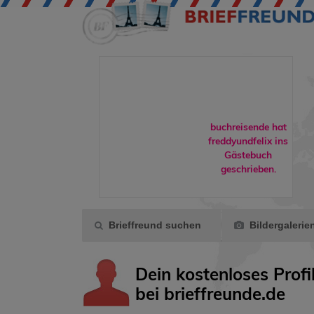
buchreisende hat
rene90
hat
freddyundfelix
ins
eoSport
als
Gästebuch
und markiert.
geschrieben.
Brieffreund suchen
Bildergalerie
Dein kostenloses Profi
bei brieffreunde.de