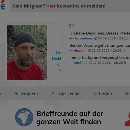
Kein Mitglied?
Hier
kostenlos anmelden!
Ich liebe Deadlines. Dieses Pfeif
Heaventears
03.08.2026 - 23:11 
Bei der Wärme geht man gern zum
Mealynn
02.08.2026 - 20:03 h
Ormling
hat
immer lustig und vergnügt bis de
DiekleinenDinge
Mac3009
17.07.2026 - 08:25 h
als Freund
markiert.
n
Gruppen
Top-Thema
Forum
l
Brieffreunde auf der
ganzen Welt finden