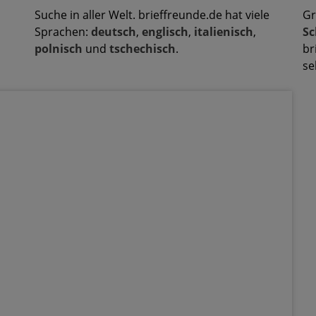
Suche in aller Welt. brieffreunde.de hat viele
Gr
Sprachen:
deutsch
,
englisch
,
italienisch
,
Sc
polnisch
und
tschechisch
.
br
se