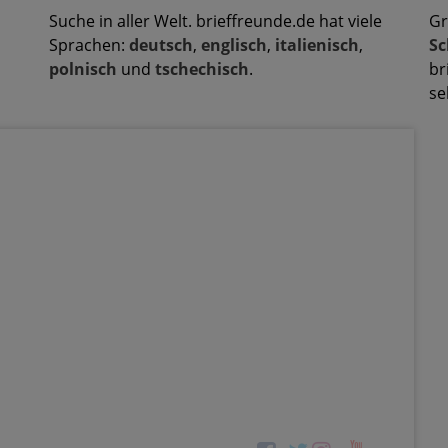
Suche in aller Welt. brieffreunde.de hat viele
Gr
Sprachen:
deutsch
,
englisch
,
italienisch
,
Sc
polnisch
und
tschechisch
.
br
se