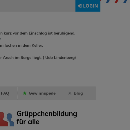
LOGIN
en kurz vor dem Einschlag ist beruhigend.
h
 lachen in dem Keller.
buchreisen
r Arsch im Sarge liegt. ( Udo Lindenberg)
rebuat1974
hat
wildwind1
Milly24
als
Gästeb
Freund markiert.
geschrie
FAQ
Gewinnspiele
Blog
Grüppchenbildung
für alle