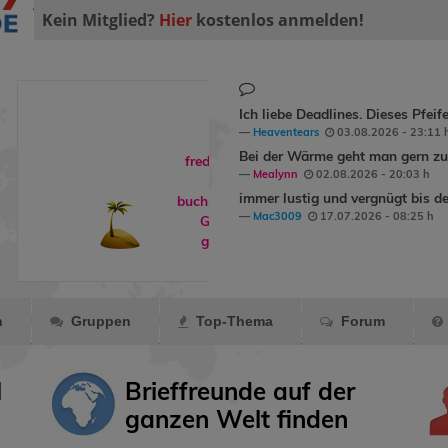
Kein Mitglied?
Hier
kostenlos anmelden!
Ich liebe Deadlines. Dieses Pfeif
Heaventears
03.08.2026 - 23:11 
Bei der Wärme geht man gern zum
freddyundfelix
Mealynn
02.08.2026 - 20:03 h
hat
immer lustig und vergnügt bis de
buchreisende
ein
Mac3009
17.07.2026 - 08:25 h
Geschenk
gemacht.
n
Gruppen
Top-Thema
Forum
l
Brieffreunde auf der
ganzen Welt finden