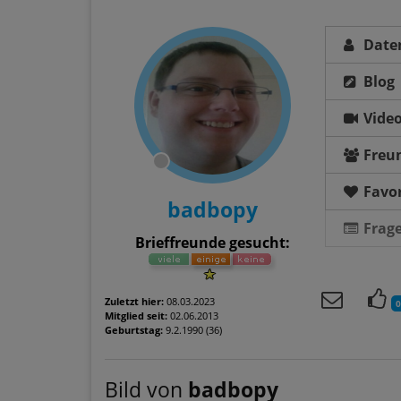
Date
Blog
Vide
Freu
Favor
badbopy
Frag
Brieffreunde gesucht:
Zuletzt hier:
08.03.2023
0
Mitglied seit:
02.06.2013
Geburtstag:
9.2.1990 (36)
Bild von
badbopy