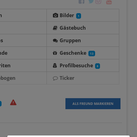
n
Bilder
1
Gästebuch
os
Gruppen
nde
Geschenke
13
iten
Profilbesuche
8
ebogen
Ticker
ALS FREUND MARKIEREN