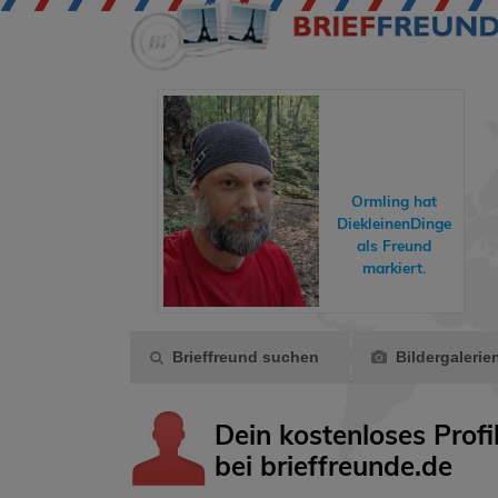
hreisende hat
Ormling
hat
dyundfelix
ins
DiekleinenDinge
Gästebuch
als Freund
eschrieben.
markiert.
Brieffreund suchen
Bildergalerie
Dein kostenloses Profi
bei brieffreunde.de