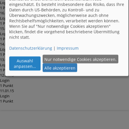
Login
eingeschätzt. Es besteht insbesondere das Risiko, dass Ihre
1 Punkt
Daten durch US-Behörden, zu Kontroll- und zu
16.01.15
Überwachungszwecken, möglicherweise auch ohne
Login
Rechtsbehelfsmöglichkeiten, verarbeitet werden können.
1 Punkt
Wenn Sie auf "Nur notwendige Cookies akzeptieren"
15.01.15
klicken, findet die vorgehend beschriebene Übermittlung
Login
nicht statt.
1 Punkt
14.01.15
Datenschutzerklärung
|
Impressum
Login
1 Punkt
Nur notwendige Cookies akzeptieren.
13.01.15
Auswahl
Login
anpassen
...
Alle akzeptieren
1 Punkt
12.01.15
Login
1 Punkt
11.01.15
Login
1 Punkt