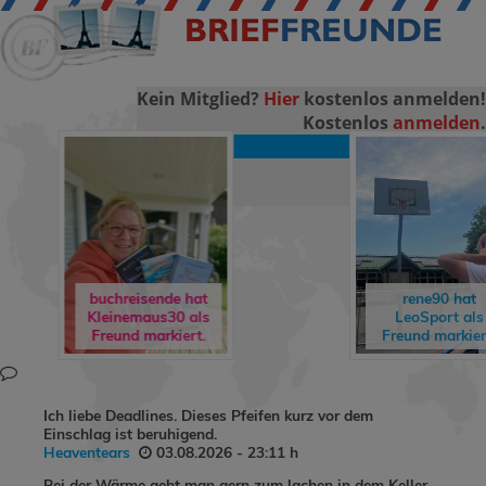
Kein Mitglied?
Hier
kostenlos anmelden!
Kostenlos
anmelden
.
LOGIN
buchreisende h
rene90
hat
freddyundfelix
i
LeoSport
als
Gästebuch
Freund markiert.
geschrieben.
Ich liebe Deadlines. Dieses Pfeifen kurz vor dem
Einschlag ist beruhigend.
Heaventears
03.08.2026 - 23:11 h
Bei der Wärme geht man gern zum lachen in dem Keller.