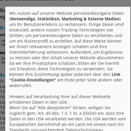
Kontaktart
Wir nutzen auf unserer Website personenbezogene Daten
egal | egal
(
Notwendige, Statistiken, Marketing & Externe Medien
)
um Ihr Benutzererlebnis zu verbessern. Einige davon sind
Profil verlinken
essenziell, andere nutzen Tracking-Technologien von
:
Dritten, um personenbezogene Daten zu verarbeiten und
HTML
um ein Nutzerprofil zu erstellen. Auf diese Weise können
wir Ihnen relevantere Anzeigen schalten und Ihre
Interneterfahrung verbessern. Außerdem, um Ergebnisse
(z. B. für Foren)
BBCode
zu messen oder den Inhalt unserer Website abzustimmen.
Da wir Ihre Privatsphäre schätzen, bitten wir Sie hiermit
um Erlaubnis, diese Technologien zu verwenden. Sie
können Ihre Zustimmung später jederzeit über den
Link
Punktehistorie
(die letzten 10 Aktionen)
"Cookie-Einstellungen"
am Ende jeder Seite ändern oder
21.01.15
widerrufen.
Login
1 Punkt
Hinweis auf Verarbeitung Ihrer auf dieser Webseite
19.01.15
erhobenen Daten in den USA:
Login
Wenn Sie auf "Alle akzeptieren" klicken, willigen Sie
1 Punkt
18.01.15
zugleich gem. Art. 49 Abs. 1 S. 1 lit. a DSGVO ein, dass Ihre
Login
Daten in den USA verarbeitet werden. Die USA werden vom
1 Punkt
Europäischen Gerichtshof als ein Land mit einem nach EU-
17.01.15
Standards unzureichendem Datenschutzniveau