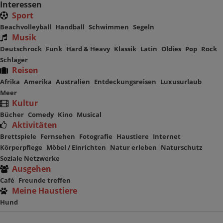
Interessen
Sport
Beachvolleyball
Handball
Schwimmen
Segeln
Musik
Deutschrock
Funk
Hard & Heavy
Klassik
Latin
Oldies
Pop
Rock
Schlager
Reisen
Afrika
Amerika
Australien
Entdeckungsreisen
Luxusurlaub
Meer
Kultur
Bücher
Comedy
Kino
Musical
Aktivitäten
Brettspiele
Fernsehen
Fotografie
Haustiere
Internet
Körperpflege
Möbel / Einrichten
Natur erleben
Naturschutz
Soziale Netzwerke
Ausgehen
Café
Freunde treffen
Meine Haustiere
Hund