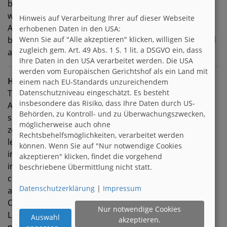
bin zum Glück im Mai 2010 damit fertig geworden.Hm
was isn noch intressant??hmmmm....keine
Hinweis auf Verarbeitung Ihrer auf dieser Webseite
Ahnung....wenn Fragen sind einfach melden :D ich
erhobenen Daten in den USA:
beiss nich...ausser in gaaanz seltenen Ausnahmen und
Wenn Sie auf "Alle akzeptieren" klicken, willigen Sie
zugleich gem. Art. 49 Abs. 1 S. 1 lit. a DSGVO ein, dass
auf Wunsch ;)
Ihre Daten in den USA verarbeitet werden. Die USA
werden vom Europäischen Gerichtshof als ein Land mit
Hobbies
einem nach EU-Standards unzureichendem
Tattoos&Piercings
Datenschutzniveau eingeschätzt. Es besteht
insbesondere das Risiko, dass Ihre Daten durch US-
Auto fahren
Behörden, zu Kontroll- und zu Überwachungszwecken,
singen
möglicherweise auch ohne
zeichnen
Rechtsbehelfsmöglichkeiten, verarbeitet werden
lesen (psychothriller,horror)
können. Wenn Sie auf "Nur notwendige Cookies
ins Kino gehen
akzeptieren" klicken, findet die vorgehend
im Ruhrpott auf hochöfen klettern
beschriebene Übermittlung nicht statt.
chillen
Datenschutzerklärung
|
Impressum
ausschlafen
Car Hifi und Tuning
Nur notwendige Cookies
Leute schockieren
Auswahl
akzeptieren.
provozieren^^