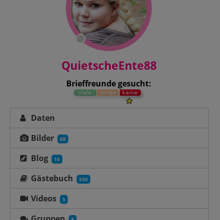
QuietscheEnte88
Brieffreunde gesucht:
Daten
Bilder
89
Blog
10
Gästebuch
530
Videos
5
Gruppen
8