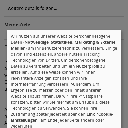
...weitere details folgen...
Meine Ziele
---
Wir nutzen auf unserer Website personenbezogene
Daten (
Notwendige, Statistiken, Marketing & Externe
Über mich
Medien
) um Ihr Benutzererlebnis zu verbessern. Einige
Joa Hi.. ich bin die Caro,32Jahre alt...hab am 1.4.
davon sind essenziell, andere nutzen Tracking-
Technologien von Dritten, um personenbezogene
Geburtstag und reihe mich so langsam in den Club der
Daten zu verarbeiten und um ein Nutzerprofil zu
alten Säcke ein :D Ich komm aus dem mehr oder
erstellen. Auf diese Weise können wir Ihnen
weniger schönen NRW und bin eigentlich ein
relevantere Anzeigen schalten und Ihre
Ostblockkind :D ich komm aus der ehemaligen DDR
Interneterfahrung verbessern. Außerdem, um
und bin aber schon sehr früh mit Mama
Ergebnisse zu messen oder den Inhalt unserer
rübergekommen.
Website abzustimmen. Da wir Ihre Privatsphäre
Ich hab die Realschule abgeschlossen und eine
schätzen, bitten wir Sie hiermit um Erlaubnis, diese
Technologien zu verwenden. Sie können Ihre
Ausbildung zur staatlich geprüften Sozialhelferin
Zustimmung später jederzeit über den
Link "Cookie-
hinter mir.Inzwischen musste ich aber leider ne
Einstellungen"
am Ende jeder Seite ändern oder
Ausbildung zur Einzelhandelskauffrau anfangen und
widerrufen.