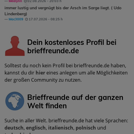
Mealynn
02.08.2026 - 20:03 h
immer lustig und vergnügt bis der Arsch im Sarge liegt. ( Udo
Lindenberg)
Mac3009
17.07.2026 - 08:25 h
Dein kostenloses Profil bei
brieffreunde.de
Solltest du noch kein Profil bei brieffreunde.de haben,
kannst du dir
hier
eines anlegen um alle Möglichkeiten
der großen Community zu nutzen.
Brieffreunde auf der ganzen
Welt finden
Suche in aller Welt. brieffreunde.de hat viele Sprachen:
deutsch
,
englisch
,
italienisch
,
polnisch
und