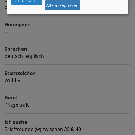
anpassen
...
Alle akzeptieren
besonders heiss duschen
Homepage
---
Sprachen
deutsch englisch
Sternzeichen
Widder
Beruf
Pflegekraft
Ich suche
Brieffreunde (w) zwischen 20 & 40