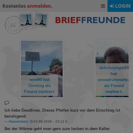
Kostenlos
anmelden
.
LOGIN
dirkchristoph93
dirkchristoph93
hat
hat
annadrummerkid
monalisa06
ein
als Freund
Geschenk
markiert.
gemacht.
Ich liebe Deadlines. Dieses Pfeifen kurz vor dem Einschlag ist
beruhigend.
Heaventears
03.08.2026 - 23:11 h
Bei der Wärme geht man gern zum lachen in dem Keller.