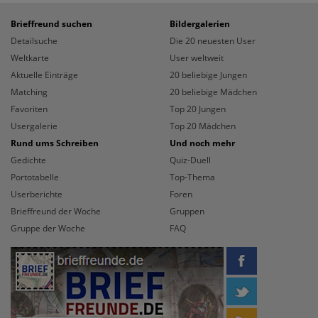
Brieffreund suchen
Bildergalerien
Detailsuche
Die 20 neuesten User
Weltkarte
User weltweit
Aktuelle Einträge
20 beliebige Jungen
Matching
20 beliebige Mädchen
Favoriten
Top 20 Jungen
Usergalerie
Top 20 Mädchen
Rund ums Schreiben
Und noch mehr
Gedichte
Quiz-Duell
Portotabelle
Top-Thema
Userberichte
Foren
Brieffreund der Woche
Gruppen
Gruppe der Woche
FAQ