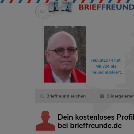
eddyundfelix
hat
hreisende
ein
rebuat1974
hat
Geschenk
Milly24
als
gemacht.
Freund markiert.
Brieffreund suchen
Bildergalerie
Dein kostenloses Profi
bei brieffreunde.de