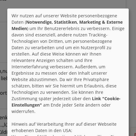
Wir nutzen auf unserer Website personenbezogene
Daten (
Notwendige, Statistiken, Marketing & Externe
Medien
) um Ihr Benutzererlebnis zu verbessern. Einige
davon sind essenziell, andere nutzen Tracking-
Technologien von Dritten, um personenbezogene
Daten zu verarbeiten und um ein Nutzerprofil zu
erstellen. Auf diese Weise können wir Ihnen
relevantere Anzeigen schalten und Ihre
Interneterfahrung verbessern. Außerdem, um
en,nudeln,nette freunde,define,pinguine,
Ergebnisse zu messen oder den Inhalt unserer
liebe ich ganz dolle),meine brieffreunde,
Website abzustimmen. Da wir Ihre Privatsphäre
schätzen, bitten wir Sie hiermit um Erlaubnis, diese
Technologien zu verwenden. Sie können Ihre
ort im sportverein...gesunde ernährung!
Zustimmung später jederzeit über den
Link "Cookie-
Einstellungen"
am Ende jeder Seite ändern oder
widerrufen.
nkohl,schlechte laune,leerer briefkasten,
Hinweis auf Verarbeitung Ihrer auf dieser Webseite
..,lügner,lästern hinter meinem
erhobenen Daten in den USA:
digkeit,ärger,streit...krieg,