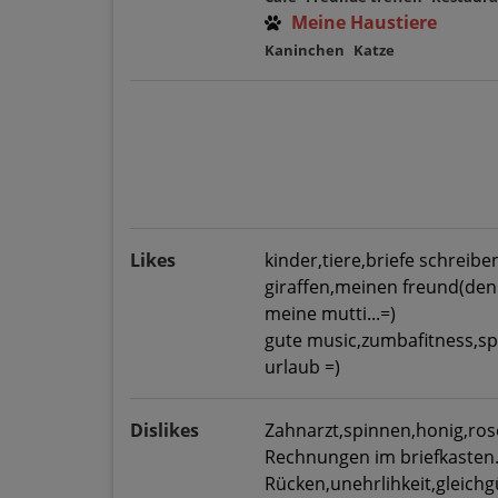
Meine Haustiere
Kaninchen
Katze
Likes
kinder,tiere,briefe schreib
giraffen,meinen freund(den 
meine mutti...=)
gute music,zumbafitness,sp
urlaub =)
Dislikes
Zahnarzt,spinnen,honig,rose
Rechnungen im briefkasten.
Rücken,unehrlihkeit,gleichgül