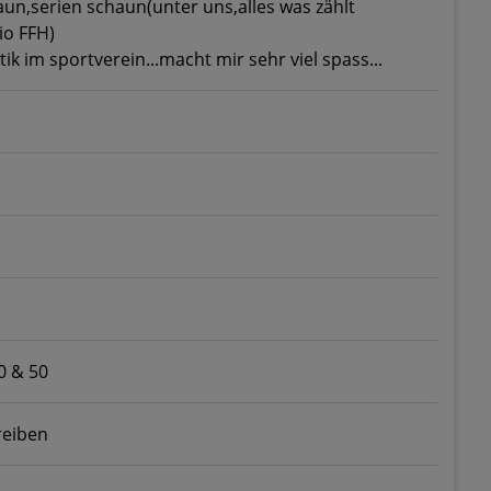
n,serien schaun(unter uns,alles was zählt
io FFH)
ik im sportverein...macht mir sehr viel spass...
0 & 50
reiben