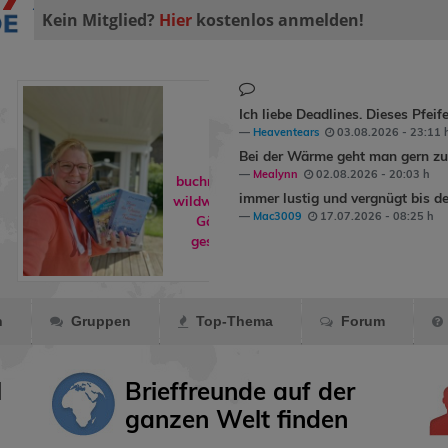
Kein Mitglied?
Hier
kostenlos anmelden!
Ich liebe Deadlines. Dieses Pfeif
Heaventears
03.08.2026 - 23:11 
Bei der Wärme geht man gern zum
Mealynn
02.08.2026 - 20:03 h
buchreisende hat
immer lustig und vergnügt bis de
wildwind1979
ins
Mac3009
17.07.2026 - 08:25 h
Gästebuch
geschrieben.
n
Gruppen
Top-Thema
Forum
l
Brieffreunde auf der
ganzen Welt finden