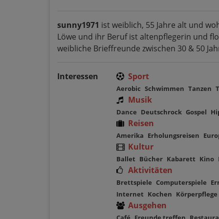
sunny1971
ist weiblich, 55 Jahre alt und w
Löwe und ihr Beruf ist altenpflegerin und fl
weibliche Brieffreunde zwischen 30 & 50 Jah
Interessen
Sport
Aerobic
Schwimmen
Tanzen
Musik
Dance
Deutschrock
Gospel
Hi
Reisen
Amerika
Erholungsreisen
Euro
Kultur
Ballet
Bücher
Kabarett
Kino
Aktivitäten
Brettspiele
Computerspiele
Er
Internet
Kochen
Körperpflege
Ausgehen
Café
Freunde treffen
Restaura