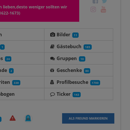
 lieben,desto weniger sollten wir
1622-1673)
n
Bilder
11
Gästebuch
1
185
os
Gruppen
24
10
nde
Geschenke
2
80
iten
Profilbesuche
338
1700
ebogen
Ticker
143
ALS FREUND MARKIEREN