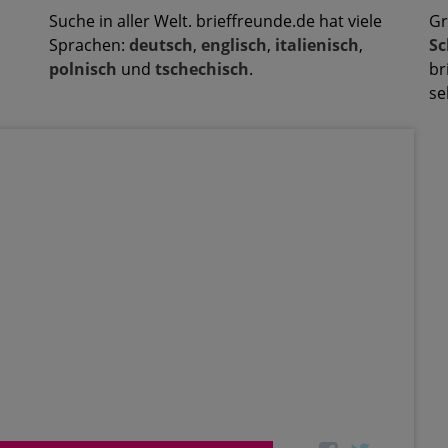
Suche in aller Welt. brieffreunde.de hat viele
Gr
Sprachen:
deutsch
,
englisch
,
italienisch
,
Sc
polnisch
und
tschechisch
.
br
se