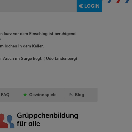
LOGIN
en kurz vor dem Einschlag ist beruhigend.
h
 lachen in dem Keller.
dirkchrist
hat
r Arsch im Sarge liegt. ( Udo Lindenberg)
rene90
hat
annadrumm
Ormling
als
als Fre
Freund markiert.
markier
FAQ
Gewinnspiele
Blog
Grüppchenbildung
für alle