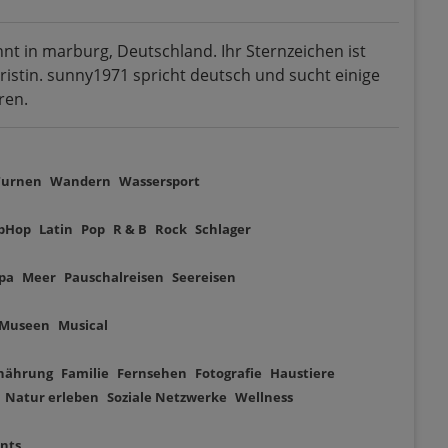
ohnt in marburg, Deutschland. Ihr Sternzeichen ist
oristin. sunny1971 spricht deutsch und sucht einige
ren.
Turnen
Wandern
Wassersport
pHop
Latin
Pop
R & B
Rock
Schlager
pa
Meer
Pauschalreisen
Seereisen
Museen
Musical
nährung
Familie
Fernsehen
Fotografie
Haustiere
Natur erleben
Soziale Netzwerke
Wellness
nts