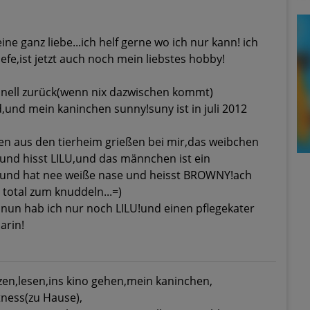
ine ganz liebe...ich helf gerne wo ich nur kann! ich
efe,ist jetzt auch noch mein liebstes hobby!
chnell zurück(wenn nix dazwischen kommt)
d,und mein kaninchen sunny!suny ist in juli 2012
en aus den tierheim grießen bei mir,das weibchen
 und hisst LILU,und das männchen ist ein
 und hat nee weiße nase und heisst BROWNY!ach
 total zum knuddeln...=)
 nun hab ich nur noch LILU!und einen pflegekater
arin!
zen,lesen,ins kino gehen,mein kaninchen,
tness(zu Hause),