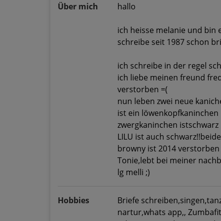
Über mich
hallo
ich heisse melanie und bin e
schreibe seit 1987 schon bri
ich schreibe in der regel s
ich liebe meinen freund fre
verstorben =(
nun leben zwei neue kanich
ist ein löwenkopfkaninchen
zwergkaninchen istschwarz
LILU ist auch schwarz!!beide
browny ist 2014 verstorben
Tonie,lebt bei meiner nachb
lg melli ;)
Hobbies
Briefe schreiben,singen,tan
nartur,whats app,, Zumbafi