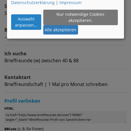
Datenschutzerklärung
|
Impressum
Sternzeichen
Steinbock
Nur notwendige Cookies
Auswahl
akzeptieren.
anpassen
...
Beruf
Alle akzeptieren
---
Ich suche
Brieffreunde (w) zwischen 40 & 88
Kontaktart
Brieffreundschaft | 1 Mal pro Monat schreiben
Profil verlinken
:
HTML
(z. B. für Foren)
BBCode