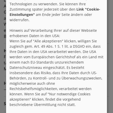
Technologien zu verwenden. Sie können Ihre
Auch gärtnere ich sehr gern und finde in meinem
Zustimmung später jederzeit über den
Link "Cookie-
Garten einen friedlichen Hafen, an dem ich die Welt
Einstellungen"
am Ende jeder Seite ändern oder
ausblenden kann.
widerrufen.
Wenn Du mehr erfahren eillst, schreib mich doch
einfach an. Ich suche ausschließlich weibliche
Hinweis auf Verarbeitung Ihrer auf dieser Webseite
erhobenen Daten in den USA:
Brieffreunde zwischen 40 und 60 Jahren 😉 Bis bald!
Wenn Sie auf "Alle akzeptieren" klicken, willigen Sie
zugleich gem. Art. 49 Abs. 1 S. 1 lit. a DSGVO ein, dass
Hobbies
Ihre Daten in den USA verarbeitet werden. Die USA
Familie, wandern, Briefe, schreiben, malen, zeichnen,
werden vom Europäischen Gerichtshof als ein Land mit
einem nach EU-Standards unzureichendem
tanzen, journaling, lesen, Natur, keltische Mythologie,
Datenschutzniveau eingeschätzt. Es besteht
Magie
insbesondere das Risiko, dass Ihre Daten durch US-
Behörden, zu Kontroll- und zu Überwachungszwecken,
Homepage
möglicherweise auch ohne
Rechtsbehelfsmöglichkeiten, verarbeitet werden
---
können. Wenn Sie auf "Nur notwendige Cookies
akzeptieren" klicken, findet die vorgehend
Sprachen
beschriebene Übermittlung nicht statt.