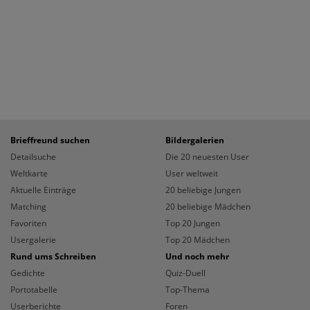
Brieffreund suchen
Bildergalerien
Detailsuche
Die 20 neuesten User
Weltkarte
User weltweit
Aktuelle Einträge
20 beliebige Jungen
Matching
20 beliebige Mädchen
Favoriten
Top 20 Jungen
Usergalerie
Top 20 Mädchen
Rund ums Schreiben
Und noch mehr
Gedichte
Quiz-Duell
Portotabelle
Top-Thema
Userberichte
Foren