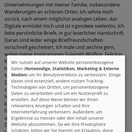
Unternehmungen mit meiner Familie, insbesondere
Wanderungen an schönen Orten. Ich sehne mich
zurück, nach einem möglichst analogen Leben, das
Digitale ermüdet mich und ist irgendwie seelenlos. Ich
liebe persönliche Briefe, in gut leserlicher Handschrift.
Daran sind leider einige Brieffreundschaften
vorschnell gescheitert. Ich male und zeichne gern,
wobei meine Inspirationen Sulamith Wülfing, Felicitas
Kuhn und Cicely Mary Barker sind. Sehr lange schon
Wir nutzen auf unserer Website personenbezogene
habe ich ein besonderes Interesse an der Welt der
Daten (
Notwendige, Statistiken, Marketing & Externe
Medien
) um Ihr Benutzererlebnis zu verbessern. Einige
Naturgeister, sowie der Magie/dem Hexentum.
davon sind essenziell, andere nutzen Tracking-
Darüber schreibe ich seit einiger Zeit ein Buch. An sich
Technologien von Dritten, um personenbezogene
schreibe ich sehr gern Verschiedene Texte, Gedichte,
Daten zu verarbeiten und um ein Nutzerprofil zu
habe mehrere Bücher angefangen, aber leider noch
erstellen. Auf diese Weise können wir Ihnen
keins zuende geschrieben 😅 Bücher sind mein
relevantere Anzeigen schalten und Ihre
finanzieller Untergang. Ich las mal, dass Bücher kaufen
Interneterfahrung verbessern. Außerdem, um
und Bücher lesen zwei verschiedene Hobbies sind...
Ergebnisse zu messen oder den Inhalt unserer
Website abzustimmen. Da wir Ihre Privatsphäre
Definitiv liebe ich beide Varianten, habe jedoch
schätzen, bitten wir Sie hiermit um Erlaubnis, diese
Lesestoff für die nächsten zwei Jahre auf Vorrat.