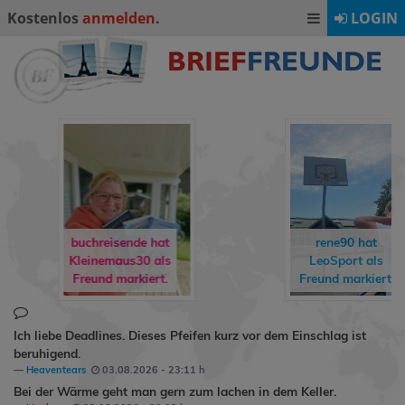
Kostenlos
anmelden
.
LOGIN
buchreisende hat
rene90
hat
freddyundfelix
ins
LeoSport
als
Gästebuch
Freund markiert.
geschrieben.
Ich liebe Deadlines. Dieses Pfeifen kurz vor dem Einschlag ist
beruhigend.
Heaventears
03.08.2026 - 23:11 h
Bei der Wärme geht man gern zum lachen in dem Keller.