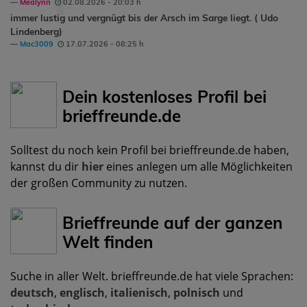
Mealynn
02.08.2026 - 20:03 h
immer lustig und vergnügt bis der Arsch im Sarge liegt. ( Udo
Lindenberg)
Mac3009
17.07.2026 - 08:25 h
Dein kostenloses Profil bei
brieffreunde.de
Solltest du noch kein Profil bei brieffreunde.de haben,
kannst du dir
hier
eines anlegen um alle Möglichkeiten
der großen Community zu nutzen.
Brieffreunde auf der ganzen
Welt finden
Suche in aller Welt. brieffreunde.de hat viele Sprachen:
deutsch
,
englisch
,
italienisch
,
polnisch
und