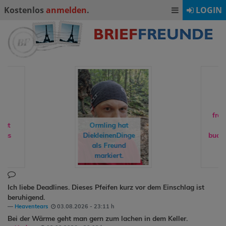
Kostenlos
anmelden
.
LOGIN
freddyundfelix
Ormling
hat
hat
DiekleinenDinge
buchreisende
ein
als Freund
Geschenk
markiert.
gemacht.
Ich liebe Deadlines. Dieses Pfeifen kurz vor dem Einschlag ist
beruhigend.
Heaventears
03.08.2026 - 23:11 h
Bei der Wärme geht man gern zum lachen in dem Keller.