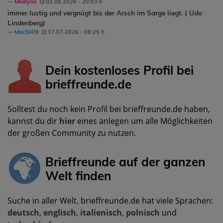
Mealynn
02.08.2026 - 20:03 h
immer lustig und vergnügt bis der Arsch im Sarge liegt. ( Udo
Lindenberg)
Mac3009
17.07.2026 - 08:25 h
Dein kostenloses Profil bei
brieffreunde.de
Solltest du noch kein Profil bei brieffreunde.de haben,
kannst du dir
hier
eines anlegen um alle Möglichkeiten
der großen Community zu nutzen.
Brieffreunde auf der ganzen
Welt finden
Suche in aller Welt. brieffreunde.de hat viele Sprachen:
deutsch
,
englisch
,
italienisch
,
polnisch
und