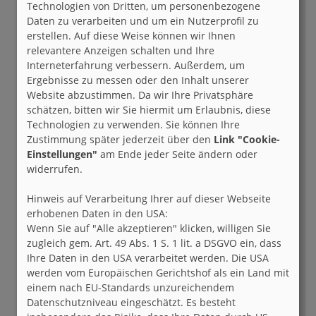
Technologien von Dritten, um personenbezogene
Fragen ohne Antwort sind zum
Daten zu verarbeiten und um ein Nutzerprofil zu
Wiederaufleben bestimmt besonders unter
erstellen. Auf diese Weise können wir Ihnen
Schwierigkeiten, während unserer harten
relevantere Anzeigen schalten und Ihre
Zeiten kommt gern alles zusammen und
Interneterfahrung verbessern. Außerdem, um
das Leben steht in Flammen. Ängste sind
Ergebnisse zu messen oder den Inhalt unserer
sehr unterschiedlich und in keinem Falle
Website abzustimmen. Da wir Ihre Privatsphäre
niedlich: ein Erstklässler sagte mir einst:
schätzen, bitten wir Sie hiermit um Erlaubnis, diese
„Ich hab vor gar nix Angst!“ „Wie du
Technologien zu verwenden. Sie können Ihre
meinst“, gab ich zurück, „keine Angst? Das
Zustimmung später jederzeit über den
Link "Cookie-
ist verrückt denn es steckt ein Sinn in ihr,
Einstellungen"
am Ende jeder Seite ändern oder
ohne sie wären wir nicht hier wir
widerrufen.
begrüßten die Gefahr mit freudigem
Hurra.“ da fiel es dem Kind wieder ein: „Bei
Hinweis auf Verarbeitung Ihrer auf dieser Webseite
Horror-Clowns sag ich Nein, unterm Bett
erhobenen Daten in den USA:
könnten Monster sein und manchmal ist
Wenn Sie auf "Alle akzeptieren" klicken, willigen Sie
mein Dad gemein.“ Diese Furcht aus
zugleich gem. Art. 49 Abs. 1 S. 1 lit. a DSGVO ein, dass
Kindertagen kann auch jetzt noch an uns
Ihre Daten in den USA verarbeitet werden. Die USA
nagen denn Angst ist irrational, das
werden vom Europäischen Gerichtshof als ein Land mit
beschert am meisten Qual die Welt ist
einem nach EU-Standards unzureichendem
potenziell gefährlich, da spricht sie zu dir
Datenschutzniveau eingeschätzt. Es besteht
ganz ehrlich nur wenn sie pathologisch