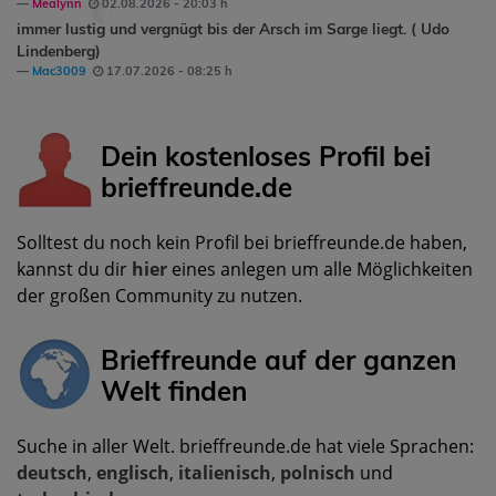
Mealynn
02.08.2026 - 20:03 h
immer lustig und vergnügt bis der Arsch im Sarge liegt. ( Udo
Lindenberg)
Mac3009
17.07.2026 - 08:25 h
Dein kostenloses Profil bei
brieffreunde.de
Solltest du noch kein Profil bei brieffreunde.de haben,
kannst du dir
hier
eines anlegen um alle Möglichkeiten
der großen Community zu nutzen.
Brieffreunde auf der ganzen
Welt finden
Suche in aller Welt. brieffreunde.de hat viele Sprachen:
deutsch
,
englisch
,
italienisch
,
polnisch
und