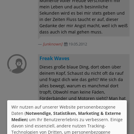
Momente voller Freude verschönern mir
mein Leben und auch besinnliche
Sekunden wird es bei mir stets geben und
in der Zeiten Fluss taucht er auf, dieser
Gedanke der mir Angst macht, weil ich weiß
dass auch ich mal gehen muss.
[unknown]
19.05.2012
Freak Waves
Dieses große blaue Ding, dort oben über
deinem Kopf, Schaust du nicht oft da rauf
und fragst dich wie das geht? Wie sich da
alles bewegt, warum es manchmal dort
tropft, Obwohl man keine Fäden,
Förderbänder und Motoren sieht? Man hat
mir oft versucht, das alles zu erklären Und
Wir nutzen auf unserer Website personenbezogene
ich habe mir nicht einen Teil gemerkt. Das
Daten (
Notwendige, Statistiken, Marketing & Externe
ist mir alles fremd und ich habe den
Medien
) um Ihr Benutzererlebnis zu verbessern. Einige
Verdacht Dass, würde ich es wissen, es
davon sind essenziell, andere nutzen Tracking-
mich auch nicht klüger macht. Verstehen
Technologien von Dritten, um personenbezogene