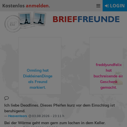
Kostenlos
anmelden
.
LOGIN
freddyundfelix
hat
buchreisende
ein
rebuat1974
hat
Geschenk
Milly24
als
gemacht.
Freund markiert.
Ich liebe Deadlines. Dieses Pfeifen kurz vor dem Einschlag ist
beruhigend.
Heaventears
03.08.2026 - 23:11 h
Bei der Wärme geht man gern zum lachen in dem Keller.