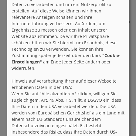
Sie mich nicht, verstehen Sie mich nicht
Daten zu verarbeiten und um ein Nutzerprofil zu
falsch - Ich hab nur manchmal dieses
erstellen. Auf diese Weise können wir Ihnen
ungewohnte Kratzen im Hals Wenn ich jetzt
relevantere Anzeigen schalten und Ihre
weiß worum es geht und alles ist gesagt. An
Interneterfahrung verbessern. Außerdem, um
meiner Pflicht, dass ich die Zukunft zu
Ergebnisse zu messen oder den Inhalt unserer
gestalten hab Werde ich mich nicht
Website abzustimmen. Da wir Ihre Privatsphäre
drücken, doch ich glaube auf das Wissen
schätzen, bitten wir Sie hiermit um Erlaubnis, diese
Von euch verzichten zu können, verzichten
Technologien zu verwenden. Sie können Ihre
zu müssen Und es ist gleich, wie hoch eure
Zustimmung später jederzeit über den
Link "Cookie-
Deiche sind - Die nächste Freak Wave
Einstellungen"
am Ende jeder Seite ändern oder
kommt bestimmt. Cause all your base – are
widerrufen.
belong to us! Cause all your base – are
belong to us! Diese kleinen weißen Dinger
Hinweis auf Verarbeitung Ihrer auf dieser Webseite
aus der Packung im Schrank, Staunst du
erhobenen Daten in den USA:
nicht auch manchmal wie leicht sie
Wenn Sie auf "Alle akzeptieren" klicken, willigen Sie
funktionieren? Dein Tag war irgendwie
zugleich gem. Art. 49 Abs. 1 S. 1 lit. a DSGVO ein, dass
grau, du fühlst dich irgendwie krank Und
Ihre Daten in den USA verarbeitet werden. Die USA
die zwei Bröckchen in der Hand sollen das
werden vom Europäischen Gerichtshof als ein Land mit
alles revidieren? Im Großen und Ganzen
einem nach EU-Standards unzureichendem
macht zwar alles seinen Sinn, Aber
Datenschutzniveau eingeschätzt. Es besteht
trotzdem kann ich irgendwie nicht
insbesondere das Risiko, dass Ihre Daten durch US-
mitspringen. Das ist zwar wichtig für das