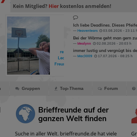
Kein Mitglied?
Hier
kostenlos anmelden!
Ich liebe Deadlines. Dieses Pfeif
Heaventears
03.08.2026 - 23:11 
Bei der Wärme geht man gern zum
Mealynn
02.08.2026 - 20:03 h
immer lustig und vergnügt bis de
rene90
hat
Mac3009
17.07.2026 - 08:25 h
LeoSport
als
Freund markiert.
n
Gruppen
Top-Thema
Forum
l
Brieffreunde auf der
ganzen Welt finden
Suche in aller Welt. brieffreunde.de hat viele
Gr