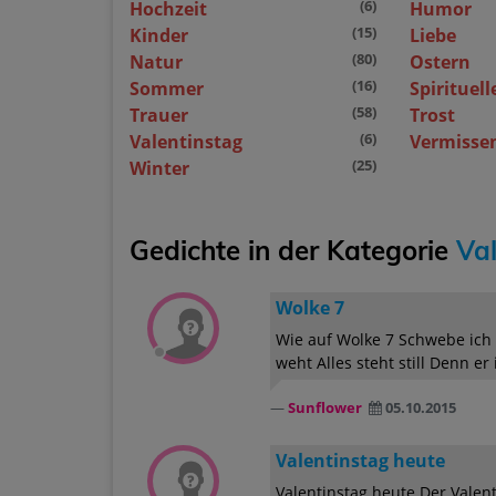
(6)
Hochzeit
Humor
(15)
Kinder
Liebe
(80)
Natur
Ostern
(16)
Sommer
Spirituell
(58)
Trauer
Trost
(6)
Valentinstag
Vermisse
(25)
Winter
Gedichte in der Kategorie
Val
Wolke 7
Wie auf Wolke 7 Schwebe ich 
weht Alles steht still Denn er 
Sunflower
05.10.2015
Valentinstag heute
Valentinstag heute Der Valent