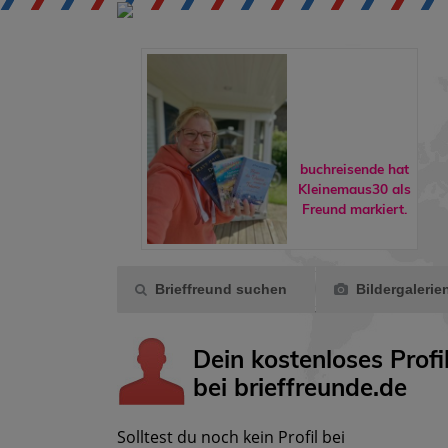
hlafdohle ist
 Gruppe
* Das
buchreisende
hat
effreundsch...
Kleinemaus30
als
eigetreten.
Freund markiert.
Brieffreund suchen
Bildergalerie
Dein kostenloses Profi
bei brieffreunde.de
Solltest du noch kein Profil bei