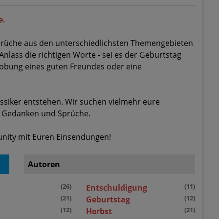
e.
esprüche aus den unterschiedlichsten Themengebieten
 Anlass die richtigen Worte - sei es der Geburtstag
lobung eines guten Freundes oder eine
ssiker entstehen. Wir suchen vielmehr eure
, Gedanken und Sprüche.
unity mit Euren Einsendungen!
Autoren
(26)
(11)
Entschuldigung
(21)
(12)
Geburtstag
(12)
(21)
Herbst