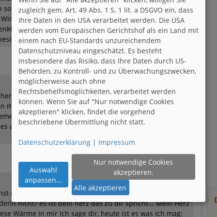
n so gerne mag. Geschenke gibt es viele, man geht auch
zugleich gem. Art. 49 Abs. 1 S. 1 lit. a DSGVO ein, dass
e Winterspiele mit einem Glas Sekt zu Haus. Es kommt nicht
Ihre Daten in den USA verarbeitet werden. Die USA
enkt an den, den man mag, so dass man sich immer
werden vom Europäischen Gerichtshof als ein Land mit
 besonderer Tag. Floeckchen1
einem nach EU-Standards unzureichendem
Datenschutzniveau eingeschätzt. Es besteht
insbesondere das Risiko, dass Ihre Daten durch US-
Behörden, zu Kontroll- und zu Überwachungszwecken,
möglicherweise auch ohne
Rechtsbehelfsmöglichkeiten, verarbeitet werden
en möchte Ich hinter dir stehen mit dir singen mit dir
können. Wenn Sie auf "Nur notwendige Cookies
n machen egal was passiert wer sich liiert wir gehören
akzeptieren" klicken, findet die vorgehend
erkt jeder,sogar der langen ich weiss,das ist kein gutes
beschriebene Übermittlung nicht statt.
es auch nicht denn es gibt nur du und ich Für immer und
Datenschutzerklärung
|
Impressum
Nur notwendige Cookies
Auswahl
akzeptieren.
anpassen
...
Alle akzeptieren
hst du diesen besonderen Duft? Verliebt sein ist so ein
enn nicht? es ist dein herz das zu dir spricht... Mein Herz
iese Wärme in mir Ich sage dir, heute ist es was ich mag: