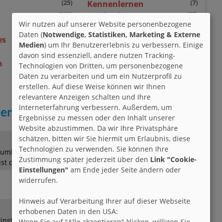
(25)
(7)
Kennenlernen
(219)
(35)
Motivation
Wir nutzen auf unserer Website personenbezogene
(4)
(55)
Schicksal
Daten (
Notwendige, Statistiken, Marketing & Externe
(17)
(3)
es
Taufe
Medien
) um Ihr Benutzererlebnis zu verbessern. Einige
(16)
(34)
Träume
davon sind essenziell, andere nutzen Tracking-
(48)
(23)
n
Weihnachten
Technologien von Dritten, um personenbezogene
Daten zu verarbeiten und um ein Nutzerprofil zu
erstellen. Auf diese Weise können wir Ihnen
relevantere Anzeigen schalten und Ihre
Interneterfahrung verbessern. Außerdem, um
entinstag
Ergebnisse zu messen oder den Inhalt unserer
Website abzustimmen. Da wir Ihre Privatsphäre
schätzen, bitten wir Sie hiermit um Erlaubnis, diese
Technologien zu verwenden. Sie können Ihre
umher Befreit von allen Lasten Die Welt so klar Kein Wind
Zustimmung später jederzeit über den
Link "Cookie-
ist da.
Einstellungen"
am Ende jeder Seite ändern oder
widerrufen.
Hinweis auf Verarbeitung Ihrer auf dieser Webseite
erhobenen Daten in den USA:
instag heute, ist nicht nur der Liebenden Tag, man
Wenn Sie auf "Alle akzeptieren" klicken, willigen Sie