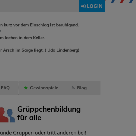
LOGIN
en kurz vor dem Einschlag ist beruhigend.
h
 lachen in dem Keller.
buchreisende hat
Ormling
r Arsch im Sarge liegt. ( Udo Lindenberg)
freddyundfelix
ins
Diekleinen
Gästebuch
als Fre
geschrieben.
markier
FAQ
Gewinnspiele
Blog
Grüppchenbildung
für alle
ünde Gruppen oder tritt anderen bei!