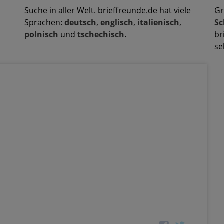
Suche in aller Welt. brieffreunde.de hat viele
Gr
Sprachen:
deutsch
,
englisch
,
italienisch
,
Sc
polnisch
und
tschechisch
.
br
se