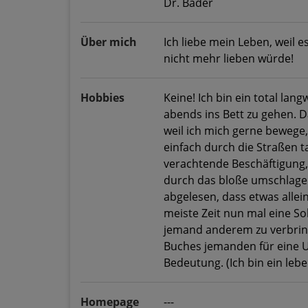
Dr. Bader
Über mich
Ich liebe mein Leben, weil es
nicht mehr lieben würde!
Hobbies
Keine! Ich bin ein total la
abends ins Bett zu gehen. D
weil ich mich gerne bewege
einfach durch die Straßen ta
verachtende Beschäftigung, 
durch das bloße umschlagen
abgelesen, dass etwas allein
meiste Zeit nun mal eine Sol
jemand anderem zu verbringe
Buches jemanden für eine U
Bedeutung. (Ich bin ein le
Homepage
---