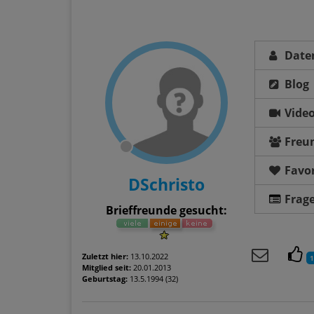
Date
Blog
Vide
Freu
Favor
DSchristo
Frag
Brieffreunde gesucht:
Zuletzt hier:
13.10.2022
1
Mitglied seit:
20.01.2013
Geburtstag:
13.5.1994 (32)