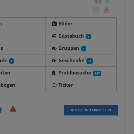
n
Bilder
Gästebuch
1
os
Gruppen
1
nde
Geschenke
1
14
iten
Profilbesuche
267
ebogen
Ticker
ALS FREUND MARKIEREN