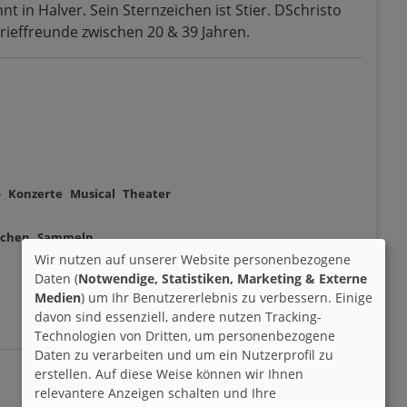
nt in Halver. Sein Sternzeichen ist Stier. DSchristo
Brieffreunde zwischen 20 & 39 Jahren.
o
Konzerte
Musical
Theater
chen
Sammeln
Wir nutzen auf unserer Website personenbezogene
Daten (
Notwendige, Statistiken, Marketing & Externe
Medien
) um Ihr Benutzererlebnis zu verbessern. Einige
davon sind essenziell, andere nutzen Tracking-
Technologien von Dritten, um personenbezogene
Daten zu verarbeiten und um ein Nutzerprofil zu
erstellen. Auf diese Weise können wir Ihnen
relevantere Anzeigen schalten und Ihre