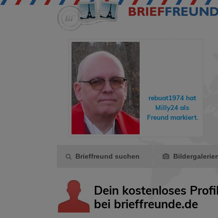
eddyundfelix
hat
hreisende
ein
rebuat1974
hat
Geschenk
Milly24
als
gemacht.
Freund markiert.
Brieffreund suchen
Bildergalerie
Dein kostenloses Profi
bei brieffreunde.de