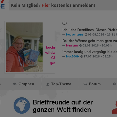
Kein Mitglied?
Hier
kostenlos anmelden!
Ich liebe Deadlines. Dieses Pfeif
Heaventears
03.08.2026 - 23:11 
Bei der Wärme geht man gern zum
Mealynn
02.08.2026 - 20:03 h
buchreisende hat
immer lustig und vergnügt bis de
wildwind1979
ins
Mac3009
17.07.2026 - 08:25 h
Gästebuch
geschrieben.
n
Gruppen
Top-Thema
Forum
l
Brieffreunde auf der
ganzen Welt finden