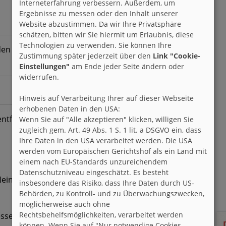
Interneterfahrung verbessern. Außerdem, um
Ergebnisse zu messen oder den Inhalt unserer
Website abzustimmen. Da wir Ihre Privatsphäre
schätzen, bitten wir Sie hiermit um Erlaubnis, diese
Technologien zu verwenden. Sie können Ihre
en Regen über die Straßen der verkackten Stadt
Zustimmung später jederzeit über den
Link "Cookie-
Einstellungen"
am Ende jeder Seite ändern oder
widerrufen.
Hinweis auf Verarbeitung Ihrer auf dieser Webseite
erhobenen Daten in den USA:
ntfliehen!
Wenn Sie auf "Alle akzeptieren" klicken, willigen Sie
zugleich gem. Art. 49 Abs. 1 S. 1 lit. a DSGVO ein, dass
Ihre Daten in den USA verarbeitet werden. Die USA
werden vom Europäischen Gerichtshof als ein Land mit
einem nach EU-Standards unzureichendem
Datenschutzniveau eingeschätzt. Es besteht
ein!
insbesondere das Risiko, dass Ihre Daten durch US-
Behörden, zu Kontroll- und zu Überwachungszwecken,
möglicherweise auch ohne
Rechtsbehelfsmöglichkeiten, verarbeitet werden
ssen wird!"
können. Wenn Sie auf "Nur notwendige Cookies