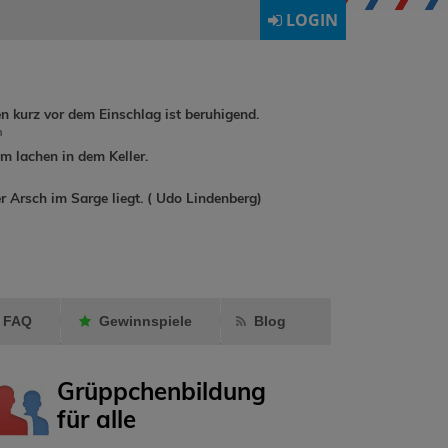
LOGIN
en kurz vor dem Einschlag ist beruhigend.
h
 lachen in dem Keller.
dirkchrist
hat
r Arsch im Sarge liegt. ( Udo Lindenberg)
rene90
hat
annadrumm
Ormling
als
als Fre
Freund markiert.
markier
FAQ
Gewinnspiele
Blog
Grüppchenbildung
für alle