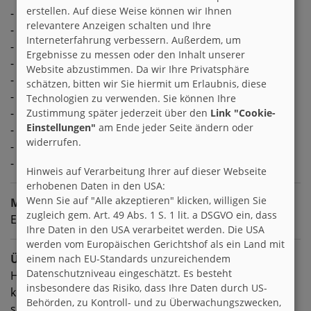
erstellen. Auf diese Weise können wir Ihnen
- Ignoranz
relevantere Anzeigen schalten und Ihre
- Arroganz, Intoleranz
Interneterfahrung verbessern. Außerdem, um
- Menschenmassen
Ergebnisse zu messen oder den Inhalt unserer
- Verschwendung
Website abzustimmen. Da wir Ihre Privatsphäre
- Tierquäler
schätzen, bitten wir Sie hiermit um Erlaubnis, diese
- Umweltverschmutzer
Technologien zu verwenden. Sie können Ihre
- Schlechtes Benehmen
Zustimmung später jederzeit über den
Link "Cookie-
Einstellungen"
am Ende jeder Seite ändern oder
- Unfreundlichkeit
widerrufen.
- nicht erholsamer Schlaf
- Staus
Hinweis auf Verarbeitung Ihrer auf dieser Webseite
erhobenen Daten in den USA:
Wenn Sie auf "Alle akzeptieren" klicken, willigen Sie
Meine Ziele
zugleich gem. Art. 49 Abs. 1 S. 1 lit. a DSGVO ein, dass
Ein paar ehrliche Brieffreundschaften aufbauen.
Ihre Daten in den USA verarbeitet werden. Die USA
werden vom Europäischen Gerichtshof als ein Land mit
Über mich
einem nach EU-Standards unzureichendem
Datenschutzniveau eingeschätzt. Es besteht
Hier lassen viele das Feld einfach unausgefüllt. Klar
insbesondere das Risiko, dass Ihre Daten durch US-
könnte man das auch in Briefen erfahren, ich selber
Behörden, zu Kontroll- und zu Überwachungszwecken,
sehs aber so: