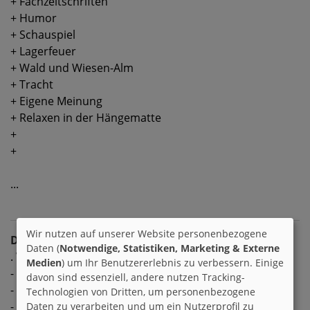
+ Fachzeitschriften
+ Humor
+ Schauspiel
+ Lagerfeuer
+ Wald und Wiesen-Alm
+ Tracht
+ Eigene Meinung
+ Relaxen in der Hängematte
+
+
...
Wir nutzen auf unserer Website personenbezogene
Dislikes
Daten (
Notwendige, Statistiken, Marketing & Externe
. Wenn Briefe nicht beantwortet werden
Medien
) um Ihr Benutzererlebnis zu verbessern. Einige
- Zeitmangel
davon sind essenziell, andere nutzen Tracking-
- Rauchen
Technologien von Dritten, um personenbezogene
- Mücken
Daten zu verarbeiten und um ein Nutzerprofil zu