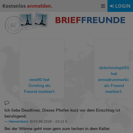
Kostenlos
anmelden
.
LOGIN
dirkchristoph93
hat
rene90
hat
annadrummerkid
Ormling
als
als Freund
Freund markiert.
markiert.
Ich liebe Deadlines. Dieses Pfeifen kurz vor dem Einschlag ist
beruhigend.
Heaventears
03.08.2026 - 23:11 h
Bei der Wärme geht man gern zum lachen in dem Keller.