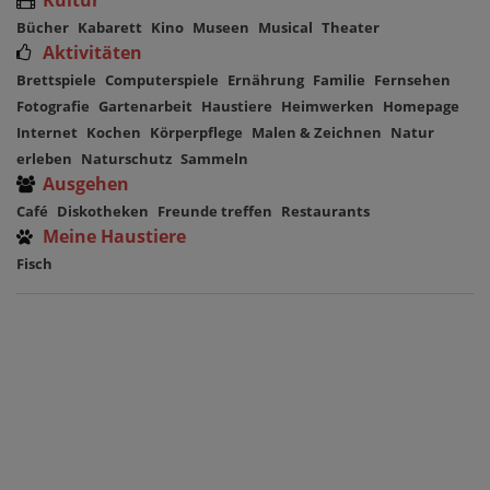
Bücher
Kabarett
Kino
Museen
Musical
Theater
Aktivitäten
Brettspiele
Computerspiele
Ernährung
Familie
Fernsehen
Fotografie
Gartenarbeit
Haustiere
Heimwerken
Homepage
Internet
Kochen
Körperpflege
Malen & Zeichnen
Natur
erleben
Naturschutz
Sammeln
Ausgehen
Café
Diskotheken
Freunde treffen
Restaurants
Meine Haustiere
Fisch