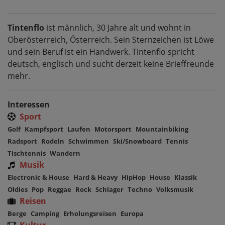
Tintenflo
ist männlich, 30 Jahre alt und wohnt in
Oberösterreich, Österreich. Sein Sternzeichen ist Löwe
und sein Beruf ist ein Handwerk. Tintenflo spricht
deutsch, englisch und sucht derzeit keine Brieffreunde
mehr.
Interessen
Sport
Golf
Kampfsport
Laufen
Motorsport
Mountainbiking
Radsport
Rodeln
Schwimmen
Ski/Snowboard
Tennis
Tischtennis
Wandern
Musik
Electronic & House
Hard & Heavy
HipHop
House
Klassik
Oldies
Pop
Reggae
Rock
Schlager
Techno
Volksmusik
Reisen
Berge
Camping
Erholungsreisen
Europa
Kultur